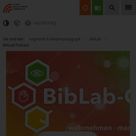
HILFE/FAQ
Finden Sie Informationen, Bücher, CDs & DVDs, Spiele, BluRays,
Sie sind hier:
Angebote & Medienpädagogik
BibLab
Zeitschriften und vieles mehr...
BibLab Podcast
JETZT FINDEN