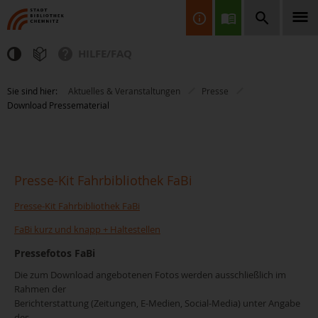
HILFE/FAQ
Finden Sie Informationen, Bücher, CDs & DVDs, Spiele, BluRays,
Sie sind hier:
Aktuelles & Veranstaltungen
Presse
Zeitschriften und vieles mehr...
Download Pressematerial
Presse-Kit Fahrbibliothek FaBi
Presse-Kit Fahrbibliothek FaBi
JETZT FINDEN
FaBi kurz und knapp + Haltestellen
Pressefotos FaBi
Die zum Download angebotenen Fotos werden ausschließlich im
Rahmen der
Berichterstattung (Zeitungen, E-Medien, Social-Media) unter Angabe
des