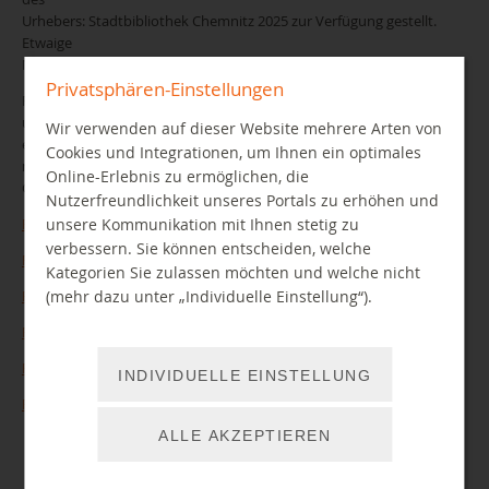
Urhebers: Stadtbibliothek Chemnitz 2025 zur Verfügung gestellt.
Etwaige
Nutzungen sind nicht zugelassen.
Privatsphären-Einstellungen
Film und Fotoaufnahmen zur Veröffentlichung in Publikationen
und/oder
Wir verwenden auf dieser Website mehrere Arten von
elektronischen Medien dürfen in den städtischen Einrichtungen nur
Cookies und Integrationen, um Ihnen ein optimales
nach
Online-Erlebnis zu ermöglichen, die
Genehmigung durch die Pressestelle stattfinden.
Nutzerfreundlichkeit unseres Portals zu erhöhen und
unsere Kommunikation mit Ihnen stetig zu
Foto_FaBi_08
verbessern. Sie können entscheiden, welche
Foto_FaBi_16
Kategorien Sie zulassen möchten und welche nicht
(mehr dazu unter „Individuelle Einstellung“).
Foto_FaBi_26
Foto_FaBi_48
Foto_FaBi_90
INDIVIDUELLE EINSTELLUNG
Foto_FaBi_96
ALLE AKZEPTIEREN