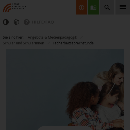
HILFE/FAQ
Finden Sie Informationen, Bücher, CDs & DVDs, Spiele, BluRays,
Sie sind hier:
Angebote & Medienpädagogik
Zeitschriften und vieles mehr...
Schüler und Schülerinnen
Facharbeitssprechstunde
JETZT FINDEN