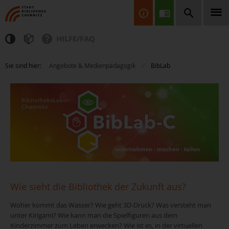
HILFE/FAQ
Finden Sie Informationen, Bücher, CDs & DVDs, Spiele, BluRays,
Sie sind hier:
Angebote & Medienpädagogik
BibLab
Zeitschriften und vieles mehr...
JETZT FINDEN
Wie sieht die Bibliothek der Zukunft aus?
Woher kommt das Wasser? Wie geht 3D-Druck? Was versteht man
unter Kirigami? Wie kann man die Spielfiguren aus dem
Kinderzimmer zum Leben erwecken? Wie ist es, in der virtuellen