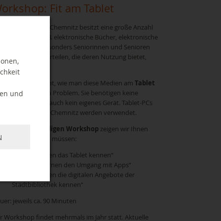
orkshop: Fit am Tablet
e Stadtbibliothek Chemnitz besitzt eine große Anzahl
gitaler Medien (z.B. elektronische Bücher, elektronische
rbücher) und besonders Seniorinnen und Senioren
nnen von den Vorteilen, die deren Nutzung bietet,
ionen,
ofitieren.
chkeit
e wissen noch nicht, wie man diese Medien am
Tablet
tzen kann? – Kein Problem. Sie benötigen keine
ten und
rkenntnisse und auch kein eigenes Gerät. Tablet-PCs
r Stadtbibliothek Chemnitz werden verwendet.
 unserem
dreiteiligen Workshop
zeigen wir Ihnen
N
les, was Sie wissen müssen:
Teil: „Wir lernen das Tablet kennen“
Teil: „Wir erlernen den Umgang mit Apps“
Teil: „Wir lernen die digitalen Angebote der
Stadtbibliothek kennen“
uer: jeweils ca. 90 Minuten
r Workshop findet mehrmals im Jahr statt. Aktuelle