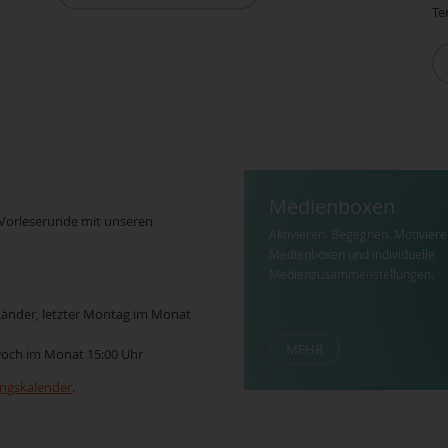
Te
Medienboxen
 Vorleserunde mit unseren
Aktivieren. Begegnen. Motiviere
Medienboxen und individuelle
Medienzusammenstellungen.
 Länder, letzter Montag im Monat
MEHR
twoch im Monat 15:00 Uhr
ungskalender
.