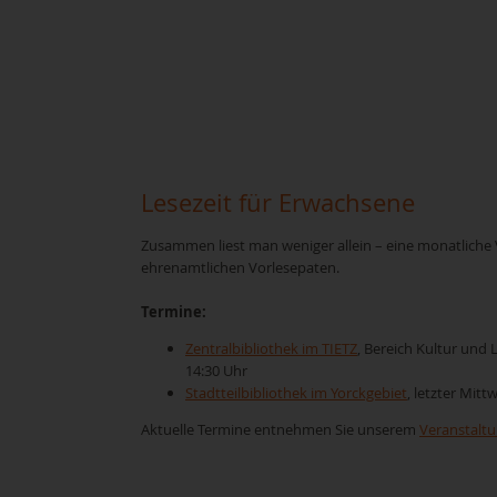
Lesezeit für Erwachsene
Zusammen liest man weniger allein – eine monatliche
ehrenamtlichen Vorlesepaten.
Termine:
Zentralbibliothek im TIETZ
, Bereich Kultur und
14:30 Uhr
Stadtteilbibliothek im Yorckgebiet
, letzter Mit
Aktuelle Termine entnehmen Sie unserem
Veranstalt