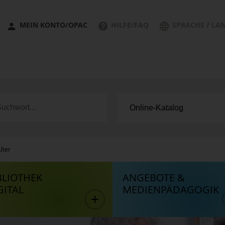
MEIN KONTO/OPAC
HILFE/FAQ
SPRACHE / LA
Älter
BLIOTHEK
ANGEBOTE &
GITAL
MEDIENPÄDAGOGIK