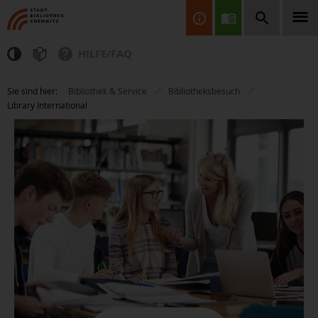
HILFE/FAQ
Finden Sie Informationen, Bücher, CDs & DVDs, Spiele, BluRays,
Sie sind hier:
Bibliothek & Service
Bibliotheksbesuch
Zeitschriften und vieles mehr...
Library International
JETZT FINDEN