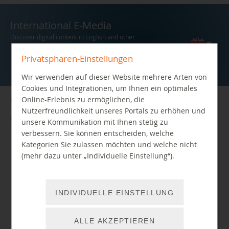
International E-Media
Discover digital content in English and other
languages. Free to use for members of the
Privatsphären-Einstellungen
library.
Wir verwenden auf dieser Website mehrere Arten von
Cookies und Integrationen, um Ihnen ein optimales
Opening hours
Online-Erlebnis zu ermöglichen, die
Nutzerfreundlichkeit unseres Portals zu erhöhen und
at the "Zentralbibliothek im TIETZ" (central library)
unsere Kommunikation mit Ihnen stetig zu
verbessern. Sie können entscheiden, welche
Mon, Tue, Thu, Fri:
10:00 am – 07:00 pm
Kategorien Sie zulassen möchten und welche nicht
Wed:
02:00 pm – 06:00 pm (no advisory service)
(mehr dazu unter „Individuelle Einstellung“).
Sat:
10:00 am – 06:00 pm (no advisory service)
Information for using the library in your
INDIVIDUELLE EINSTELLUNG
language
ALLE AKZEPTIEREN