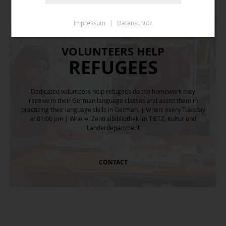
Impressum
|
Datenschutz
VOLUNTEERS HELP
REFUGEES
Dedicated volunteers help refugees do the homework they
receive in their German language classes and assist them in
practicing their language skills in German. | When: every Tuesday
at 01:00 pm | Where: Zentralbibliothek im TIETZ, Kultur und
Länderdepartment
CONTACT