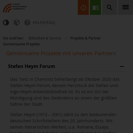
HILFE/FAQ
Finden Sie Informationen, Bücher, CDs & DVDs, Spiele, BluRays,
Sie sind hier:
Bibliothek & Service
Projekte & Partner
Zeitschriften und vieles mehr...
Gemeinsame Projekte
Gemeinsame Projekte mit unseren Partnern
Stefan Heym Forum
Das Tietz in Chemnitz beherbergt ab Oktober 2020 das
Stefan-Heym-Forum, dessen Herzstück die Stefan-und-
Inge-Heym-Arbeitsbibliothek ist. Es ist ein Ort der
JETZT FINDEN
Würdigung und des Gedenkens an einen der größten
Söhne der Stadt.
Stefan Heym (1913 – 2001) zählt zu den bedeutenden
deutschen Schriftstellern des 20. Jahrhunderts. Mit
seinen literarischen Werken, u.a. Romane, Essays,