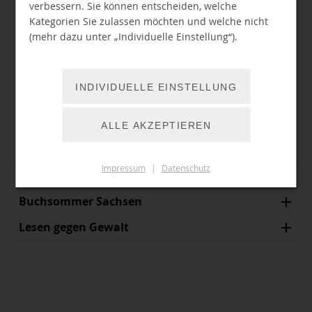
Schenkung ist sicher in unserer widersprüchlichen Zeit
verbessern. Sie können entscheiden, welche
in seinem Sinne.“
Kategorien Sie zulassen möchten und welche nicht
(mehr dazu unter „Individuelle Einstellung“).
RECHERCHE IM HEYM BESTAND
INDIVIDUELLE EINSTELLUNG
NUTZUNGSBEDINGUNGEN DER STEFAN HEYM
BIBLIOTHEK (PDF 489 KB)
ALLE AKZEPTIEREN
BibLab-C
Impressum
|
Datenschutz
Literaturtage LESELUST
Buchsommer Sachsen
Lesen gegen Gewalt