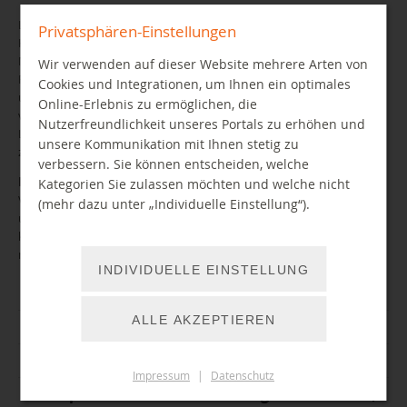
Lesen stellt auch im Zeitalter der Digitalisierung eine wesentliche
Privatsphären-Einstellungen
Kulturtechnik dar. Darüber hinaus werden bei der Nutzung digitaler
Medien weitere Kompetenzen benötigt. Viele Eltern stellen sich die
Wir verwenden auf dieser Website mehrere Arten von
Frage, wie sie ihre Kinder beim Erwerb von Medienkompetenz
Cookies und Integrationen, um Ihnen ein optimales
unterstützen und sie auf die Herausforderungen einer digitalen Welt
Online-Erlebnis zu ermöglichen, die
vorbereiten können. Aus diesem Grund haben wir für Sie ein paar
Nutzerfreundlichkeit unseres Portals zu erhöhen und
Links zu verschiedenen medienpädagogischen Themen
unsere Kommunikation mit Ihnen stetig zu
zusammengestellt.
verbessern. Sie können entscheiden, welche
Hinweis:
Diese Übersicht erhebt keinen Anspruch auf
Kategorien Sie zulassen möchten und welche nicht
Vollständigkeit. Die Verlinkungen führen zu Seiten außerhalb
(mehr dazu unter „Individuelle Einstellung“).
unseres Webauftrittes. Die Stadtbibliothek Chemnitz übernimmt
keine Verantwortung für die Inhalte der verlinkten Seiten. Bitte
melden Sie uns, falls ein Link fehlerhaft ist oder nicht funktioniert.
INDIVIDUELLE EINSTELLUNG
App-Empfehlungen
ALLE AKZEPTIEREN
Gaming
Sicheres Surfen
Impressum
|
Datenschutz
Smartphone- und Tablet-Nutzung