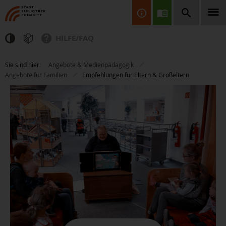
HILFE/FAQ
Finden Sie Informationen, Bücher, CDs & DVDs, Spiele, BluRays,
Sie sind hier:
Angebote & Medienpädagogik
Zeitschriften und vieles mehr...
Angebote für Familien
Empfehlungen für Eltern & Großeltern
JETZT FINDEN