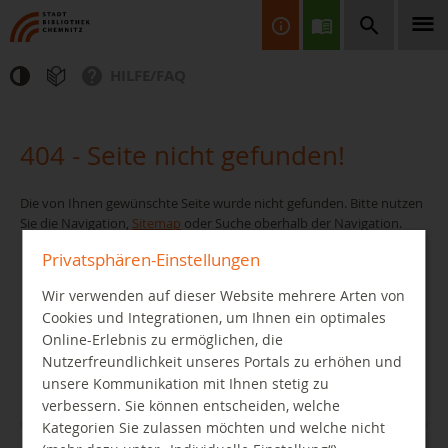
HILFE/FAQ
Finden Sie Informationen, Bücher, CDs & DVDs, Spiele, BluRays,
Zeitschriften und vieles mehr...
404 - Seite nicht gefunden!
Die von Ihnen gewünschte Seite wurde nicht gefunden. Bitte nutzen
Sie die Navigation,
Sitemap
oder Suche oberhalb der Navigation.
Privatsphären-Einstellungen
Wir verwenden auf dieser Website mehrere Arten von
JETZT FINDEN
Cookies und Integrationen, um Ihnen ein optimales
Online-Erlebnis zu ermöglichen, die
Nutzerfreundlichkeit unseres Portals zu erhöhen und
unsere Kommunikation mit Ihnen stetig zu
verbessern. Sie können entscheiden, welche
Kategorien Sie zulassen möchten und welche nicht