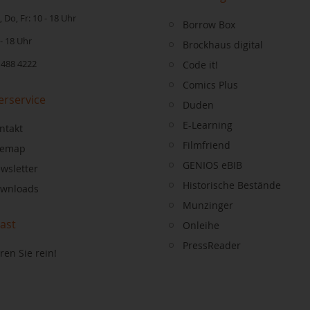
 Do, Fr: 10 - 18 Uhr
Borrow Box
 - 18 Uhr
Brockhaus digital
 488 4222
Code it!
Comics Plus
erservice
Duden
E-Learning
ntakt
Filmfriend
temap
GENIOS eBIB
wsletter
Historische Bestände
wnloads
Munzinger
ast
Onleihe
PressReader
ren Sie rein!