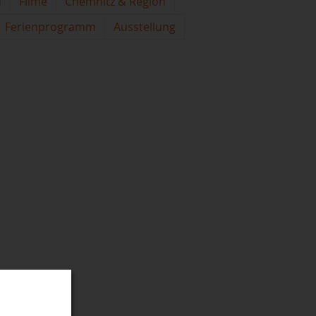
n
Filme
Chemnitz & Region
Ferienprogramm
Ausstellung