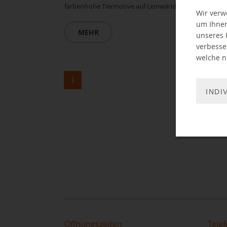
farbenfrohe Tiermotive auf Leinwänden
Wir verw
um Ihnen
MEHR
unseres 
verbesse
welche ni
1
INDI
Öffnungszeiten
Telef