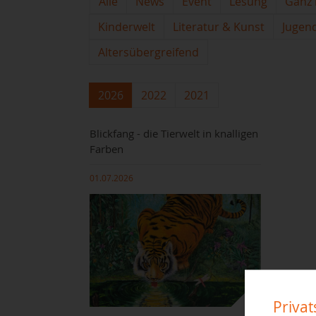
Alle
News
Event
Lesung
Ganz 
Kinderwelt
Literatur & Kunst
Jugen
Altersübergreifend
2026
2022
2021
Blickfang - die Tierwelt in knalligen
Farben
01.07.2026
Priva