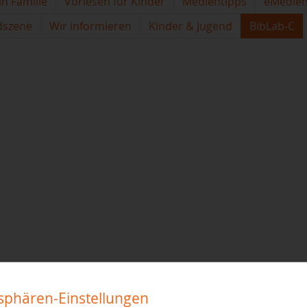
in Familie
Vorlesen für Kinder
Medientipps
eMedie
dszene
Wir informieren
Kinder & Jugend
BibLab-C
tsphären-Einstellungen