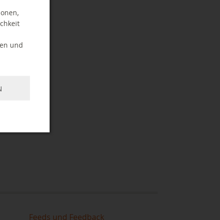
ionen,
chkeit
ten und
N
Feeds und Feedback