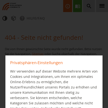
HILFE/FAQ
Finden Sie Informationen, Bücher, CDs & DVDs, Spiele, BluRays,
Zeitschriften und vieles mehr...
404 - Seite nicht gefunden!
Die von Ihnen gewünschte Seite wurde nicht gefunden. Bitte nutzen
Sie die Navigation,
Sitemap
oder Suche oberhalb der Navigation.
Privatsphären-Einstellungen
Wir verwenden auf dieser Website mehrere Arten von
JETZT FINDEN
Cookies und Integrationen, um Ihnen ein optimales
Online-Erlebnis zu ermöglichen, die
Nutzerfreundlichkeit unseres Portals zu erhöhen und
unsere Kommunikation mit Ihnen stetig zu
verbessern. Sie können entscheiden, welche
Kategorien Sie zulassen möchten und welche nicht