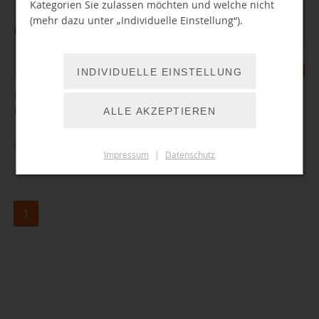
Kategorien Sie zulassen möchten und welche nicht
(mehr dazu unter „Individuelle Einstellung“).
INDIVIDUELLE EINSTELLUNG
Ferienleseaktionen:
Buchsommer Sachsen & SommerLESEGlück
ALLE AKZEPTIEREN
ZUM ARTIKEL
Impressum
|
Datenschutz
1