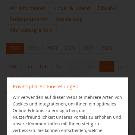
Wir informieren
Kinder & Jugend
BibLab-C
Ferienprogramm
Ausstellung
Altersübergreifend
2026
2024
2023
2022
2021
2020
Alle
Jan
Feb
Mär
Apr
Mai
Jun
Jul
Aug
Sep
Okt
Nov
Dez
Privatsphären-Einstellungen
Sommer - Ferien - Lesespaß
Wir verwenden auf dieser Website mehrere Arten von
Cookies und Integrationen, um Ihnen ein optimales
Online-Erlebnis zu ermöglichen, die
22.06.2026
Nutzerfreundlichkeit unseres Portals zu erhöhen und
unsere Kommunikation mit Ihnen stetig zu
verbessern. Sie können entscheiden, welche