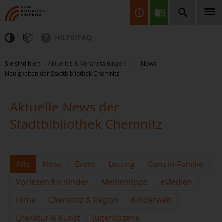
HILFE/FAQ
Finden Sie Informationen, Bücher, CDs & DVDs, Spiele, BluRays,
Sie sind hier:
Aktuelles & Veranstaltungen
News
Zeitschriften und vieles mehr...
Neuigkeiten der Stadtbibliothek Chemnitz
Aktuelle News der
Stadtbibliothek Chemnitz
JETZT FINDEN
Alle
News
Event
Lesung
Ganz in Familie
Vorlesen für Kinder
Medientipps
eMedien
Filme
Chemnitz & Region
Kinderwelt
Literatur & Kunst
Jugendszene