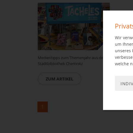
Priva
Wir verw
um Ihnen
unseres 
verbesse
Medientipps zum Themenjahr aus der
welche ni
Stadtbibliothek Chemnitz
ZUM ARTIKEL
INDI
1