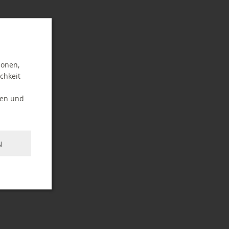
ionen,
chkeit
ten und
N