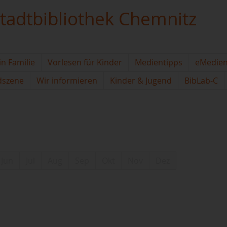
tadtbibliothek Chemnitz
in Familie
Vorlesen für Kinder
Medientipps
eMedie
dszene
Wir informieren
Kinder & Jugend
BibLab-C
Jun
Jul
Aug
Sep
Okt
Nov
Dez