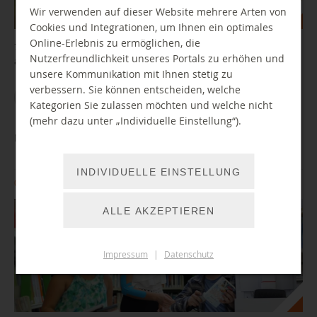
Wir verwenden auf dieser Website mehrere Arten von
Cookies und Integrationen, um Ihnen ein optimales
Online-Erlebnis zu ermöglichen, die
7. Folge unserer Podcast-Reihe zur Zukunft öffentlicher Bibliotheken
Nutzerfreundlichkeit unseres Portals zu erhöhen und
aus dem Bibliothekslabor Chemnitz
unsere Kommunikation mit Ihnen stetig zu
verbessern. Sie können entscheiden, welche
ZUM ARTIKEL
Kategorien Sie zulassen möchten und welche nicht
(mehr dazu unter „Individuelle Einstellung“).
Neue umweltfreundliche Fahrbibliothek für Chemnitz
INDIVIDUELLE EINSTELLUNG
04.02.2022
ALLE AKZEPTIEREN
Impressum
|
Datenschutz