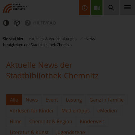
HILFE/FAQ
Finden Sie Informationen, Bücher, CDs & DVDs, Spiele, BluRays,
Sie sind hier:
Aktuelles & Veranstaltungen
News
Zeitschriften und vieles mehr...
Neuigkeiten der Stadtbibliothek Chemnitz
Aktuelle News der
Stadtbibliothek Chemnitz
JETZT FINDEN
Alle
News
Event
Lesung
Ganz in Familie
Vorlesen für Kinder
Medientipps
eMedien
Filme
Chemnitz & Region
Kinderwelt
Literatur & Kunst
Jugendszene