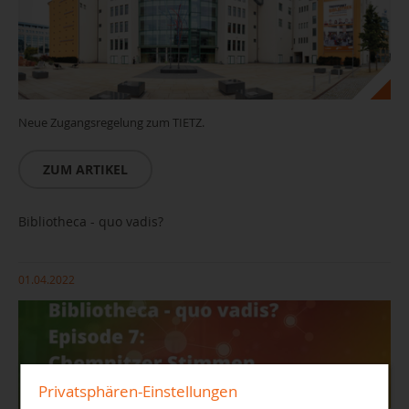
Neue Zugangsregelung zum TIETZ.
ZUM ARTIKEL
Bibliotheca - quo vadis?
01.04.2022
Privatsphären-Einstellungen