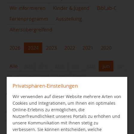
Wir informieren
Kinder & Jugend
BibLab-C
Ferienprogramm
Ausstellung
Altersübergreifend
2026
2024
2023
2022
2021
2020
Alle
Jan
Feb
Mär
Apr
Mai
Jun
Jul
Aug
Sep
Okt
Nov
Dez
Privatsphären-Einstellungen
#readallthecomics - mit Comics Plus!
Wir verwenden auf dieser Website mehrere Arten von
Cookies und Integrationen, um Ihnen ein optimales
Online-Erlebnis zu ermöglichen, die
01.06.2024
Nutzerfreundlichkeit unseres Portals zu erhöhen und
unsere Kommunikation mit Ihnen stetig zu
verbessern. Sie können entscheiden, welche