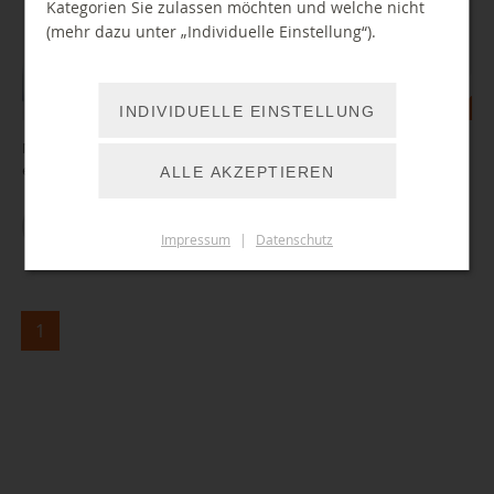
Kategorien Sie zulassen möchten und welche nicht
(mehr dazu unter „Individuelle Einstellung“).
INDIVIDUELLE EINSTELLUNG
Neu: Zugriff auf über 20.000 Comics, Mangas und Graphic Novels in
englischer Sprache
ALLE AKZEPTIEREN
ZUM ARTIKEL
Impressum
|
Datenschutz
1