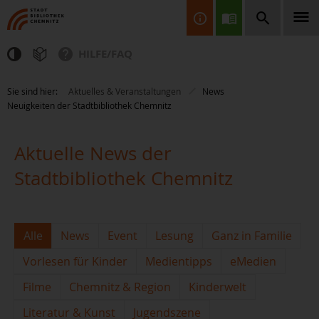
HILFE/FAQ
Finden Sie Informationen, Bücher, CDs & DVDs, Spiele, BluRays,
Sie sind hier:
Aktuelles & Veranstaltungen
News
Zeitschriften und vieles mehr...
Neuigkeiten der Stadtbibliothek Chemnitz
Aktuelle News der
Stadtbibliothek Chemnitz
JETZT FINDEN
Alle
News
Event
Lesung
Ganz in Familie
Vorlesen für Kinder
Medientipps
eMedien
Filme
Chemnitz & Region
Kinderwelt
Literatur & Kunst
Jugendszene