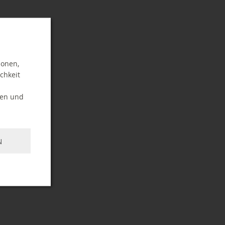
ionen,
chkeit
ten und
N