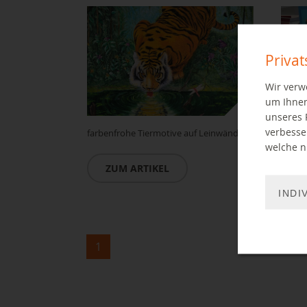
Priva
Wir verw
um Ihnen
unseres 
verbesse
farbenfrohe Tiermotive auf Leinwänden
Medie
welche ni
Stadtb
ZUM ARTIKEL
Z
INDI
1