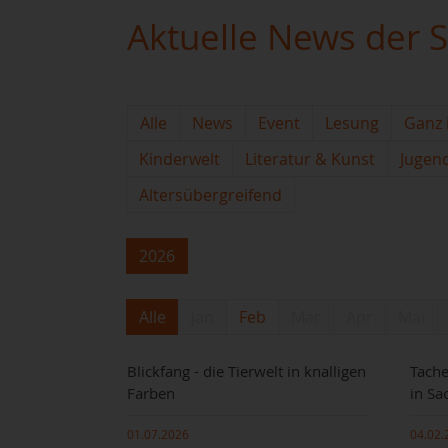
Aktuelle News der S
Alle
News
Event
Lesung
Ganz 
Kinderwelt
Literatur & Kunst
Jugen
Altersübergreifend
2026
Alle
Jan
Feb
Mär
Apr
Mai
Blickfang - die Tierwelt in knalligen
Tache
Farben
in Sa
01.07.2026
04.02.