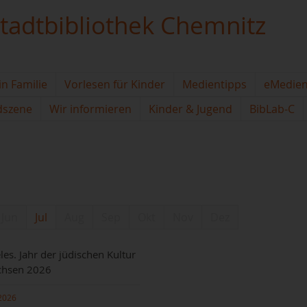
tadtbibliothek Chemnitz
in Familie
Vorlesen für Kinder
Medientipps
eMedie
dszene
Wir informieren
Kinder & Jugend
BibLab-C
Jun
Jul
Aug
Sep
Okt
Nov
Dez
les. Jahr der jüdischen Kultur
chsen 2026
2026