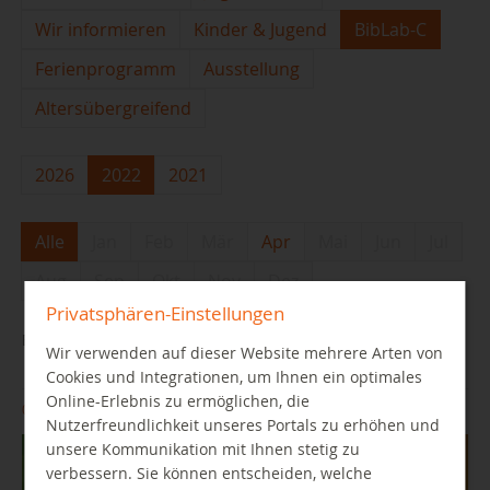
Wir informieren
Kinder & Jugend
BibLab-C
Ferienprogramm
Ausstellung
Altersübergreifend
2026
2022
2021
Alle
Jan
Feb
Mär
Apr
Mai
Jun
Jul
Aug
Sep
Okt
Nov
Dez
Privatsphären-Einstellungen
Bibliotheca - quo vadis?
Wir verwenden auf dieser Website mehrere Arten von
Cookies und Integrationen, um Ihnen ein optimales
Online-Erlebnis zu ermöglichen, die
01.04.2022
Nutzerfreundlichkeit unseres Portals zu erhöhen und
unsere Kommunikation mit Ihnen stetig zu
verbessern. Sie können entscheiden, welche