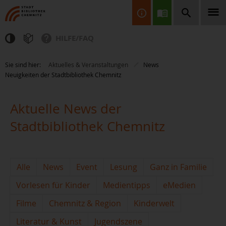
HILFE/FAQ
Finden Sie Informationen, Bücher, CDs & DVDs, Spiele, BluRays,
Sie sind hier:
Aktuelles & Veranstaltungen
News
Zeitschriften und vieles mehr...
Neuigkeiten der Stadtbibliothek Chemnitz
Aktuelle News der
Stadtbibliothek Chemnitz
JETZT FINDEN
Alle
News
Event
Lesung
Ganz in Familie
Vorlesen für Kinder
Medientipps
eMedien
Filme
Chemnitz & Region
Kinderwelt
Literatur & Kunst
Jugendszene