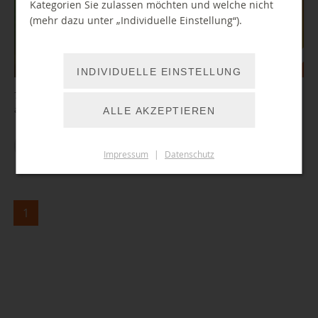
Kategorien Sie zulassen möchten und welche nicht
(mehr dazu unter „Individuelle Einstellung“).
INDIVIDUELLE EINSTELLUNG
7. Folge unserer Podcast-Reihe zur Zukunft öffentlicher Bibliotheken
aus dem Bibliothekslabor Chemnitz
ALLE AKZEPTIEREN
ZUM ARTIKEL
Impressum
|
Datenschutz
1