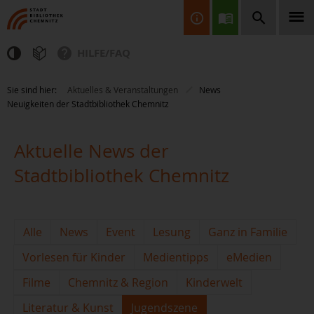
HILFE/FAQ
Finden Sie Informationen, Bücher, CDs & DVDs, Spiele, BluRays,
Sie sind hier:
Aktuelles & Veranstaltungen
News
Zeitschriften und vieles mehr...
Neuigkeiten der Stadtbibliothek Chemnitz
Aktuelle News der
Stadtbibliothek Chemnitz
JETZT FINDEN
Alle
News
Event
Lesung
Ganz in Familie
Vorlesen für Kinder
Medientipps
eMedien
Filme
Chemnitz & Region
Kinderwelt
Literatur & Kunst
Jugendszene