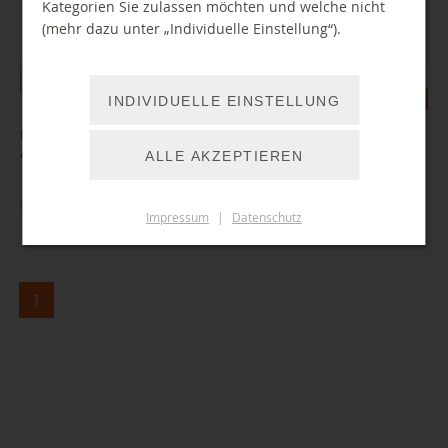
Kategorien Sie zulassen möchten und welche nicht
(mehr dazu unter „Individuelle Einstellung“).
INDIVIDUELLE EINSTELLUNG
Neu: Zugriff auf über 20.000 Comics, Mangas und Graphic Novels in
englischer Sprache
ALLE AKZEPTIEREN
ZUM ARTIKEL
Impressum
|
Datenschutz
1