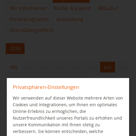
Wir informieren
Kinder & Jugend
BibLab-C
Ferienprogramm
Ausstellung
Altersübergreifend
2024
Alle
Jan
Feb
Mär
Apr
Mai
Jun
Jul
Aug
Sep
Okt
Nov
Dez
Privatsphären-Einstellungen
#readallthecomics - mit Comics Plus!
Wir verwenden auf dieser Website mehrere Arten von
Cookies und Integrationen, um Ihnen ein optimales
Online-Erlebnis zu ermöglichen, die
01.06.2024
Nutzerfreundlichkeit unseres Portals zu erhöhen und
unsere Kommunikation mit Ihnen stetig zu
verbessern. Sie können entscheiden, welche