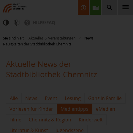
HILFE/FAQ
Finden Sie Informationen, Bücher, CDs & DVDs, Spiele, BluRays,
Sie sind hier:
Aktuelles & Veranstaltungen
News
Zeitschriften und vieles mehr...
Neuigkeiten der Stadtbibliothek Chemnitz
Aktuelle News der
Stadtbibliothek Chemnitz
JETZT FINDEN
Alle
News
Event
Lesung
Ganz in Familie
Vorlesen für Kinder
Medientipps
eMedien
Filme
Chemnitz & Region
Kinderwelt
Literatur & Kunst
Jugendszene