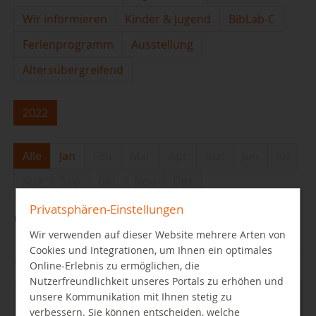
Wir informieren
Kinder & Jugend
BibLab-C
Ferienprogramm
Ausstellung
Altersübergreifend
2022
Alle
Jan
Feb
Mär
Apr
Mai
Jun
Jul
Aug
Sep
Okt
Nov
Dez
Privatsphären-Einstellungen
Unser Brockhaus-Online-Angebot hat Zuwachs bekommen
Wir verwenden auf dieser Website mehrere Arten von
Cookies und Integrationen, um Ihnen ein optimales
13.01.2022
Online-Erlebnis zu ermöglichen, die
Nutzerfreundlichkeit unseres Portals zu erhöhen und
unsere Kommunikation mit Ihnen stetig zu
verbessern. Sie können entscheiden, welche