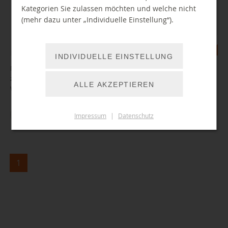
Kategorien Sie zulassen möchten und welche nicht
(mehr dazu unter „Individuelle Einstellung“).
INDIVIDUELLE EINSTELLUNG
Neu: digitale Nachschlagewerke für alle Altersklassen, Online-Kurse
zum sicheren Surfen im Web sowie ein Wissensportal zum Klima der
ALLE AKZEPTIEREN
Welt.
ZUM ARTIKEL
Impressum
|
Datenschutz
1