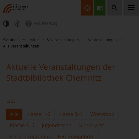
HILFE/FAQ
Finden Sie Informationen, Bücher, CDs & DVDs, Spiele, BluRays,
Sie sind hier:
Aktuelles & Veranstaltungen
Veranstaltungen
Zeitschriften und vieles mehr...
Alle Veranstaltungen
Aktuelle Veranstaltungen der
Stadtbibliothek Chemnitz
JETZT FINDEN
List
Alle
Klasse 1–2
Klasse 3–4
Workshop
Klasse 5–6
Jugendszene
Kinderwelt
Ferienprogramm
Ferienangebote