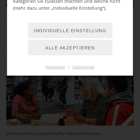
Kategorien Sie zulassen möchten und welche nicht
(mehr dazu unter „Individuelle Einstellung“).
Geschichten zum Zuhören vorgetragen für alle mit gespitzten Ohren
WEITER LESEN
INDIVIDUELLE EINSTELLUNG
ALLE AKZEPTIEREN
Welcome to the library - Lerntisch für Deutschlernende
Impressum
|
Datenschutz
11.08.2026 13:00 Uhr
Ehrenamtliche Lernpaten helfen Deutschlernenden