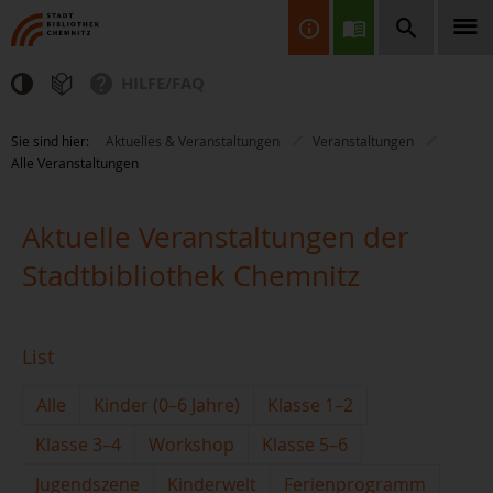
HILFE/FAQ
Finden Sie Informationen, Bücher, CDs & DVDs, Spiele, BluRays,
Sie sind hier:
Aktuelles & Veranstaltungen
Veranstaltungen
Zeitschriften und vieles mehr...
Alle Veranstaltungen
Aktuelle Veranstaltungen der
Stadtbibliothek Chemnitz
JETZT FINDEN
List
Alle
Kinder (0–6 Jahre)
Klasse 1–2
Klasse 3–4
Workshop
Klasse 5–6
Jugendszene
Kinderwelt
Ferienprogramm