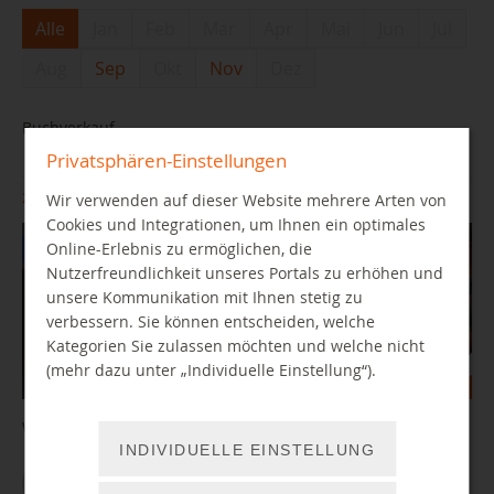
Alle
Jan
Feb
Mar
Apr
Mai
Jun
Jul
Aug
Sep
Okt
Nov
Dez
Buchverkauf
Privatsphären-Einstellungen
26.09.2026 10:00 Uhr
Wir verwenden auf dieser Website mehrere Arten von
Cookies und Integrationen, um Ihnen ein optimales
Online-Erlebnis zu ermöglichen, die
Nutzerfreundlichkeit unseres Portals zu erhöhen und
unsere Kommunikation mit Ihnen stetig zu
verbessern. Sie können entscheiden, welche
Kategorien Sie zulassen möchten und welche nicht
(mehr dazu unter „Individuelle Einstellung“).
Wir verkaufen ausgesonderte Bibliotheksmedien
INDIVIDUELLE EINSTELLUNG
WEITER LESEN