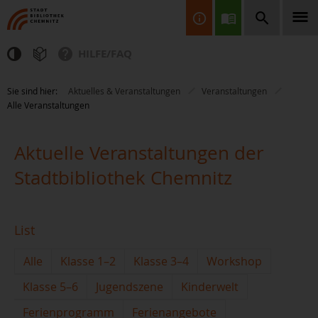
HILFE/FAQ
Finden Sie Informationen, Bücher, CDs & DVDs, Spiele, BluRays,
Sie sind hier:
Aktuelles & Veranstaltungen
Veranstaltungen
Zeitschriften und vieles mehr...
Alle Veranstaltungen
Aktuelle Veranstaltungen der
Stadtbibliothek Chemnitz
JETZT FINDEN
List
Alle
Klasse 1–2
Klasse 3–4
Workshop
Klasse 5–6
Jugendszene
Kinderwelt
Ferienprogramm
Ferienangebote