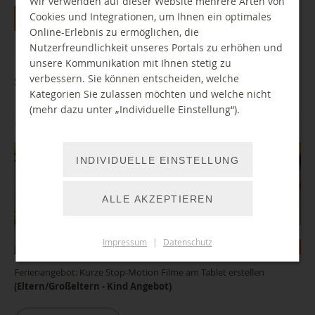
Wir verwenden auf dieser Website mehrere Arten von
Cookies und Integrationen, um Ihnen ein optimales
Alle
Jan
Feb
Mar
Apr
Mai
Jun
Jul
Online-Erlebnis zu ermöglichen, die
Aug
Sep
Okt
Nov
Dez
Nutzerfreundlichkeit unseres Portals zu erhöhen und
unsere Kommunikation mit Ihnen stetig zu
verbessern. Sie können entscheiden, welche
Stop Motion - Mein erster eigener Film
Kategorien Sie zulassen möchten und welche nicht
(mehr dazu unter „Individuelle Einstellung“).
16.10.2026 13:00 Uhr
INDIVIDUELLE EINSTELLUNG
ALLE AKZEPTIEREN
Impressum
|
Datenschutz
Ferienangebot: Kurze Stop-Motion Filme am Tablet erstellen
(Eltern/Großeltern - Kind Angebot)