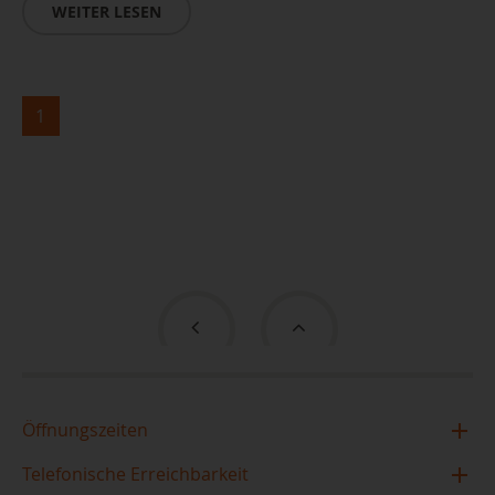
WEITER LESEN
1
Öffnungszeiten
Zentralbibliothek im TIETZ
Telefonische Erreichbarkeit