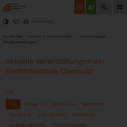
HILFE/FAQ
Finden Sie Informationen, Bücher, CDs & DVDs, Spiele, BluRays,
Sie sind hier:
Aktuelles & Veranstaltungen
Veranstaltungen
Zeitschriften und vieles mehr...
Alle Veranstaltungen
Aktuelle Veranstaltungen der
Stadtbibliothek Chemnitz
JETZT FINDEN
List
Alle
Klasse 1–2
Klasse 3–4
Workshop
Klasse 5–6
Jugendszene
Kinderwelt
Ferienprogramm
Ferienangebote