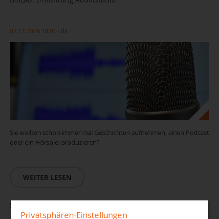
03.11.2026 10:00 Uhr
Sie wollten schon immer mal Geschichten aufnehmen, einen Podcast
oder ein Hörspiel produzieren?
WEITER LESEN
Smartphone Sprechstunde für Senioren
Privatsphären-Einstellungen