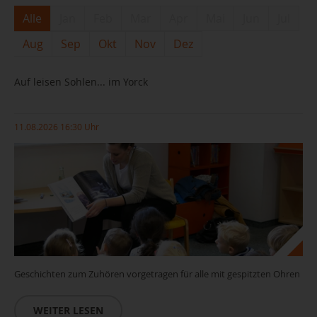
Alle
Jan
Feb
Mar
Apr
Mai
Jun
Jul
Aug
Sep
Okt
Nov
Dez
Auf leisen Sohlen... im Yorck
11.08.2026 16:30 Uhr
Geschichten zum Zuhören vorgetragen für alle mit gespitzten Ohren
WEITER LESEN