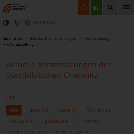
HILFE/FAQ
Finden Sie Informationen, Bücher, CDs & DVDs, Spiele, BluRays,
Sie sind hier:
Aktuelles & Veranstaltungen
Veranstaltungen
Zeitschriften und vieles mehr...
Alle Veranstaltungen
Aktuelle Veranstaltungen der
Stadtbibliothek Chemnitz
JETZT FINDEN
List
Alle
Klasse 1–2
Klasse 3–4
Workshop
Klasse 5–6
Jugendszene
Kinderwelt
Ferienprogramm
Ferienangebote