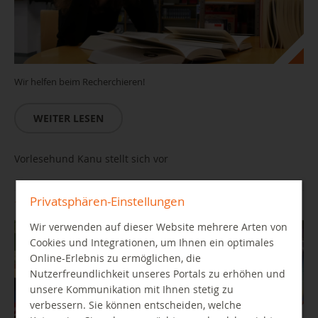
Wir helfen beim Recherchieren!
WEITER LESEN
Vorlesehund Kanu stellt sich vor
Privatsphären-Einstellungen
11.08.2026 15:00 Uhr
Wir verwenden auf dieser Website mehrere Arten von
Cookies und Integrationen, um Ihnen ein optimales
Online-Erlebnis zu ermöglichen, die
Nutzerfreundlichkeit unseres Portals zu erhöhen und
unsere Kommunikation mit Ihnen stetig zu
verbessern. Sie können entscheiden, welche