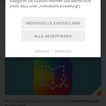
Kategorien Sie zulassen möchten und welche nicht
(mehr dazu unter „Individuelle Einstellung“).
Mit tierischer Unterstützung auf zu neuen Leseabenteuern
WEITER LESEN
INDIVIDUELLE EINSTELLUNG
ALLE AKZEPTIEREN
Ferienangebot: Gestalte dein digitales Buch! (ausgebucht)
Impressum
|
Datenschutz
11.08.2026 13:00 Uhr
Mit der App „Book Creator“ kreiert ihr E-Books.
(Veranstaltung ist
ausgebucht!)