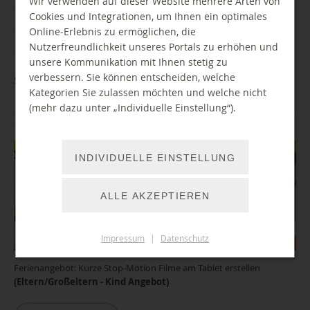
Wir verwenden auf dieser Website mehrere Arten von
Cookies und Integrationen, um Ihnen ein optimales
Alle
Jan
Feb
Mar
Apr
Mai
Jun
Jul
Online-Erlebnis zu ermöglichen, die
Aug
Sep
Okt
Nov
Dez
Nutzerfreundlichkeit unseres Portals zu erhöhen und
unsere Kommunikation mit Ihnen stetig zu
verbessern. Sie können entscheiden, welche
Stop Motion - Mein erster eigener Film
Kategorien Sie zulassen möchten und welche nicht
(mehr dazu unter „Individuelle Einstellung“).
16.10.2026 13:00 Uhr
INDIVIDUELLE EINSTELLUNG
ALLE AKZEPTIEREN
Impressum
|
Datenschutz
Ferienangebot: Kurze Stop-Motion Filme am Tablet erstellen
(Eltern/Großeltern - Kind Angebot)