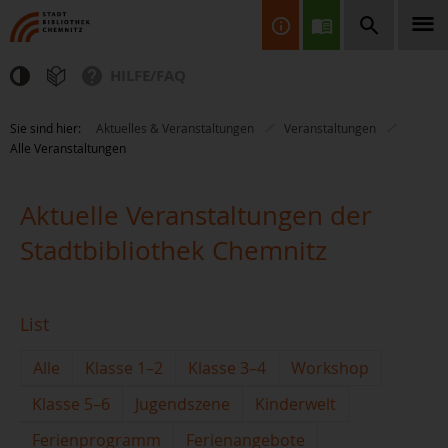
HILFE/FAQ
Finden Sie Informationen, Bücher, CDs & DVDs, Spiele, BluRays,
Sie sind hier:
Aktuelles & Veranstaltungen
Veranstaltungen
Zeitschriften und vieles mehr...
Alle Veranstaltungen
Aktuelle Veranstaltungen der
Stadtbibliothek Chemnitz
JETZT FINDEN
List
Alle
Klasse 1–2
Klasse 3–4
Workshop
Klasse 5–6
Jugendszene
Kinderwelt
Ferienprogramm
Ferienangebote