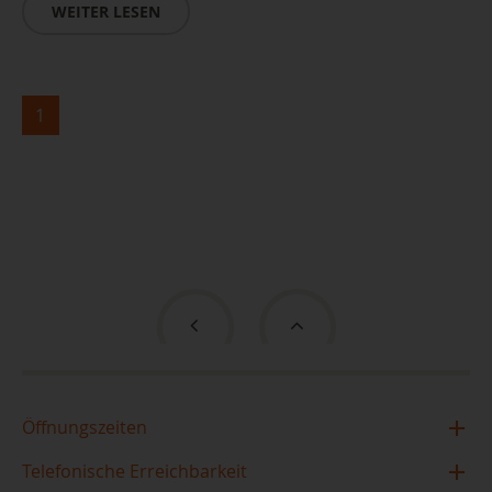
WEITER LESEN
1
Öffnungszeiten
Zentralbibliothek im TIETZ
Telefonische Erreichbarkeit