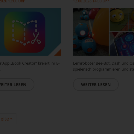
2026 13:00 Uhr
12.08.2026 14:00 Uhr
r App „Book Creator“ kreiert ihr E-
Lernroboter Bee-Bot, Dash und O
.
spielerisch programmieren und st
EITER LESEN
WEITER LESEN
eite
»