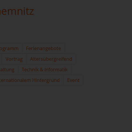
hemnitz
rogramm
Ferienangebote
Vortrag
Altersübergreifend
taltung
Technik & Informatik
ternationalem Hintergrund
Event