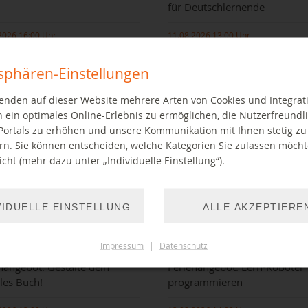
für Deutschlernende
2026 16:00 Uhr
11.08.2026 13:00 Uhr
tsphären-Einstellungen
enden auf dieser Website mehrere Arten von Cookies und Integrat
 ein optimales Online-Erlebnis zu ermöglichen, die Nutzerfreundli
Portals zu erhöhen und unsere Kommunikation mit Ihnen stetig zu
rn. Sie können entscheiden, welche Kategorien Sie zulassen möch
cht (mehr dazu unter „Individuelle Einstellung“).
ichten zum Zuhören vorgetragen
Ehrenamtliche Lernpaten helfen
le mit gespitzten Ohren
Deutschlernenden
VIDUELLE EINSTELLUNG
ALLE AKZEPTIERE
EITER LESEN
WEITER LESEN
Impressum
|
Datenschutz
nangebot: Gestalte dein
Ferienangebot: Lern-Roboter
ales Buch!
programmieren