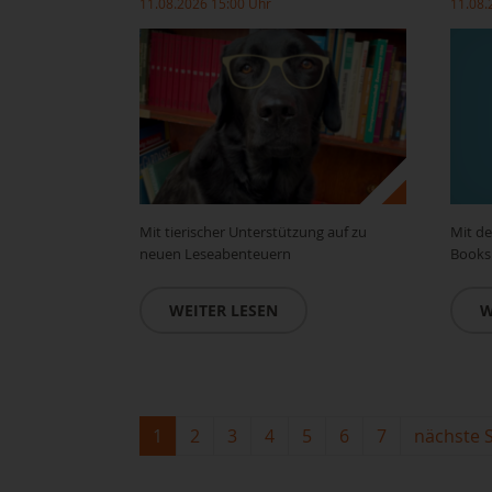
11.08.2026 15:00 Uhr
11.08.
Mit tierischer Unterstützung auf zu
Mit de
neuen Leseabenteuern
Books
WEITER LESEN
W
1
2
3
4
5
6
7
nächste S