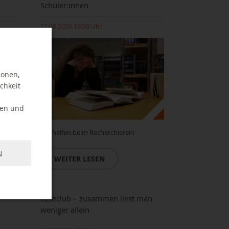
Schüler:innen
11.08.2026 15:00 Uhr
ionen,
chkeit
ten und
Wir helfen beim Recherchieren!
N
WEITER LESEN
Leseclub – zusammen liest man
weniger allein