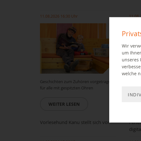
11.08.2026 16:30 Uhr
11.08.
Priva
Wir verw
um Ihnen
unseres 
verbesse
welche ni
Geschichten zum Zuhören vorgetragen
Gesch
für alle mit gespitzten Ohren
für al
INDI
WEITER LESEN
W
Vorlesehund Kanu stellt sich vor
Ferie
digit