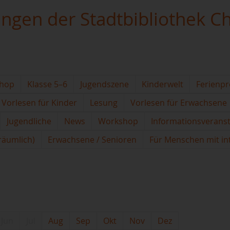
ungen der Stadtbibliothek C
hop
Klasse 5–6
Jugendszene
Kinderwelt
Ferienp
Vorlesen für Kinder
Lesung
Vorlesen für Erwachsene
Jugendliche
News
Workshop
Informationsverans
(räumlich)
Erwachsene / Senioren
Für Menschen mit in
Jun
Jul
Aug
Sep
Okt
Nov
Dez