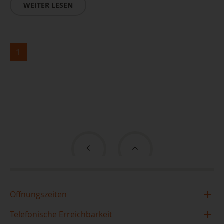
WEITER LESEN
1
Öffnungszeiten
Zentralbibliothek im TIETZ
Telefonische Erreichbarkeit