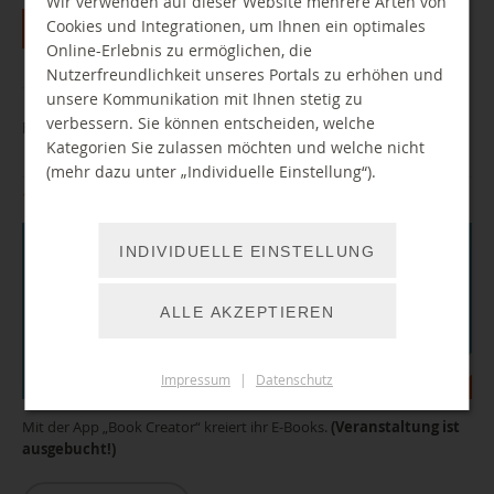
Wir verwenden auf dieser Website mehrere Arten von
Cookies und Integrationen, um Ihnen ein optimales
Alle
Jan
Feb
Mar
Apr
Mai
Jun
Jul
Online-Erlebnis zu ermöglichen, die
Aug
Sep
Okt
Nov
Dez
Nutzerfreundlichkeit unseres Portals zu erhöhen und
unsere Kommunikation mit Ihnen stetig zu
verbessern. Sie können entscheiden, welche
Ferienangebot: Gestalte dein digitales Buch! (ausgebucht)
Kategorien Sie zulassen möchten und welche nicht
(mehr dazu unter „Individuelle Einstellung“).
11.08.2026 13:00 Uhr
INDIVIDUELLE EINSTELLUNG
ALLE AKZEPTIEREN
Impressum
|
Datenschutz
Mit der App „Book Creator“ kreiert ihr E-Books.
(Veranstaltung ist
ausgebucht!)