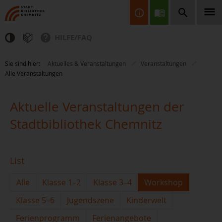
HILFE/FAQ
Finden Sie Informationen, Bücher, CDs & DVDs, Spiele, BluRays,
Sie sind hier:
Aktuelles & Veranstaltungen
Veranstaltungen
Zeitschriften und vieles mehr...
Alle Veranstaltungen
Aktuelle Veranstaltungen der
Stadtbibliothek Chemnitz
JETZT FINDEN
List
Alle
Klasse 1–2
Klasse 3–4
Workshop
Klasse 5–6
Jugendszene
Kinderwelt
Ferienprogramm
Ferienangebote