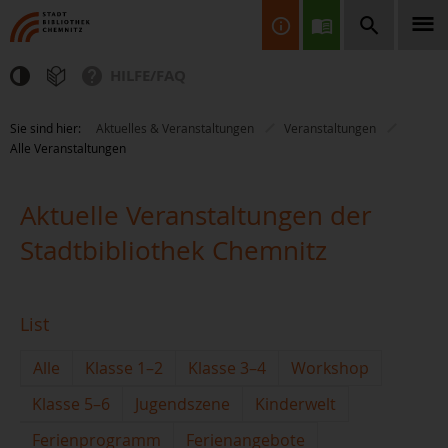
HILFE/FAQ
Finden Sie Informationen, Bücher, CDs & DVDs, Spiele, BluRays,
Sie sind hier:
Aktuelles & Veranstaltungen
Veranstaltungen
Zeitschriften und vieles mehr...
Alle Veranstaltungen
Aktuelle Veranstaltungen der
Stadtbibliothek Chemnitz
JETZT FINDEN
List
Alle
Klasse 1–2
Klasse 3–4
Workshop
Klasse 5–6
Jugendszene
Kinderwelt
Ferienprogramm
Ferienangebote