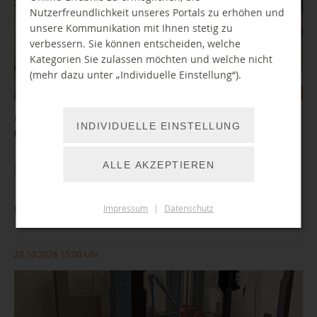
Nutzerfreundlichkeit unseres Portals zu erhöhen und
unsere Kommunikation mit Ihnen stetig zu
verbessern. Sie können entscheiden, welche
Kategorien Sie zulassen möchten und welche nicht
(mehr dazu unter „Individuelle Einstellung“).
Ferienangebot: Kurze Stop-Motion Filme am Tablet erstellen
INDIVIDUELLE EINSTELLUNG
(Eltern/Großeltern - Kind Angebot)
ALLE AKZEPTIEREN
WEITER LESEN
Einführung/ Führerschein 3D-Drucker
Impressum
|
Datenschutz
22.10.2026 15:00 Uhr