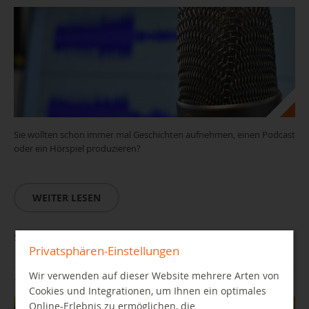
Sie wollten schon immer mal Geschichten aufnehmen, einen Podcast
oder ein Hörspiel produzieren?
WEITER LESEN
Stop Motion - Mein erster eigener Film
Privatsphären-Einstellungen
Wir verwenden auf dieser Website mehrere Arten von
16.10.2026 13:00 Uhr
Cookies und Integrationen, um Ihnen ein optimales
Online-Erlebnis zu ermöglichen, die