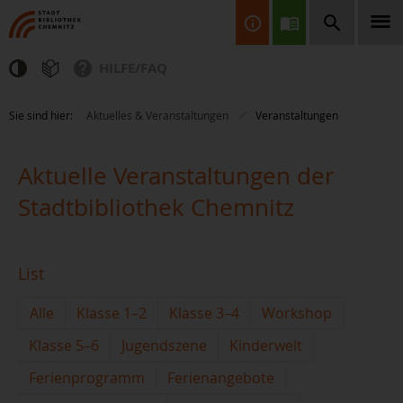
HILFE/FAQ
Finden Sie Informationen, Bücher, CDs & DVDs, Spiele, BluRays,
Sie sind hier:
Aktuelles & Veranstaltungen
Veranstaltungen
Zeitschriften und vieles mehr...
Aktuelle Veranstaltungen der
Stadtbibliothek Chemnitz
List
JETZT FINDEN
Alle
Klasse 1–2
Klasse 3–4
Workshop
Klasse 5–6
Jugendszene
Kinderwelt
Ferienprogramm
Ferienangebote