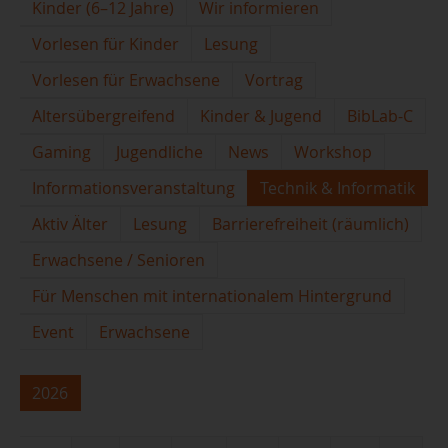
Kinder (6–12 Jahre)
Wir informieren
Vorlesen für Kinder
Lesung
Vorlesen für Erwachsene
Vortrag
Altersübergreifend
Kinder & Jugend
BibLab-C
Gaming
Jugendliche
News
Workshop
Informationsveranstaltung
Technik & Informatik
Aktiv Älter
Lesung
Barrierefreiheit (räumlich)
Erwachsene / Senioren
Für Menschen mit internationalem Hintergrund
Event
Erwachsene
2026