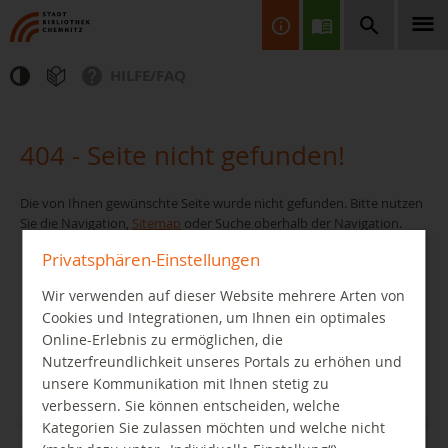
HILFE/FAQ
Finden Sie Informationen, Bücher, CDs & DVDs, Spiele, BluRays,
Zeitschriften und vieles mehr...
404 - Seite nicht gefunden!
Die von Ihnen gewünschte Seite wurde nicht gefunden. Bitte nutzen
Sie die Navigation,
Sitemap
oder Suche oberhalb der Navigation.
Privatsphären-Einstellungen
Wir verwenden auf dieser Website mehrere Arten von
JETZT FINDEN
Cookies und Integrationen, um Ihnen ein optimales
Online-Erlebnis zu ermöglichen, die
Nutzerfreundlichkeit unseres Portals zu erhöhen und
unsere Kommunikation mit Ihnen stetig zu
verbessern. Sie können entscheiden, welche
Kategorien Sie zulassen möchten und welche nicht