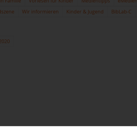
in Familie
Vorlesen für Kinder
Medientipps
eMedie
dszene
Wir informieren
Kinder & Jugend
BibLab-C
2020