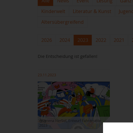
Alle
News
Event
Lesung
Ganz 
Kinderwelt
Literatur & Kunst
Jugen
Altersübergreifend
2026
2024
2023
2022
2021
Die Entscheidung ist gefallen!
23.11.2023
@Verena Herbst, Entwurf Fahrerseite
2023