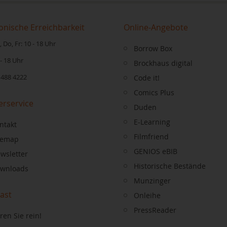
onische Erreichbarkeit
Online-Angebote
 Do, Fr: 10 - 18 Uhr
Borrow Box
 - 18 Uhr
Brockhaus digital
 488 4222
Code it!
Comics Plus
erservice
Duden
E-Learning
ntakt
Filmfriend
temap
GENIOS eBIB
wsletter
Historische Bestände
wnloads
Munzinger
ast
Onleihe
PressReader
ren Sie rein!