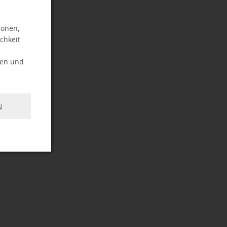
ionen,
chkeit
ten und
N