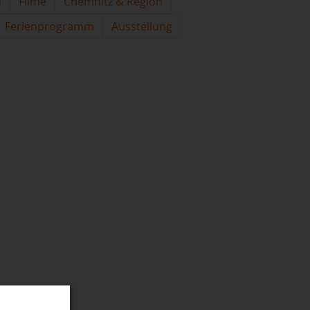
n
Filme
Chemnitz & Region
Ferienprogramm
Ausstellung