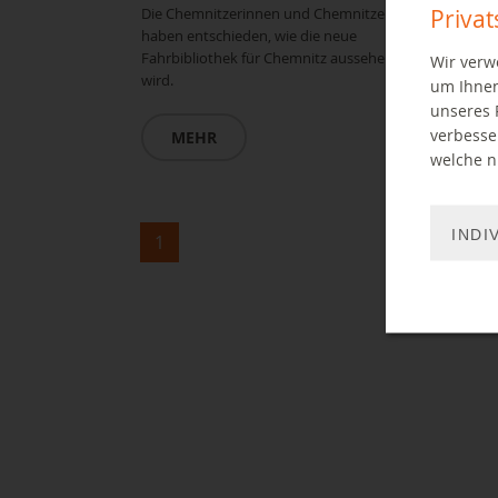
Priva
Die Chemnitzerinnen und Chemnitzer
haben entschieden, wie die neue
Fahrbibliothek für Chemnitz aussehen
Wir verw
wird.
um Ihnen
unseres 
verbesse
MEHR
welche ni
INDI
1