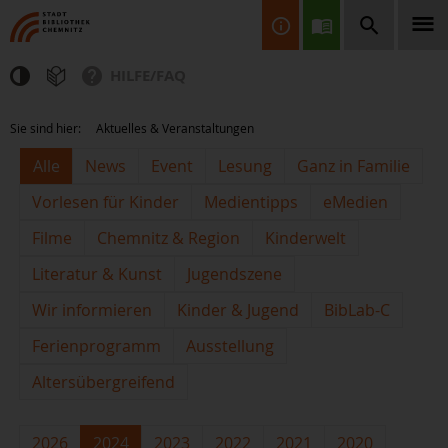
HILFE/FAQ
Finden Sie Informationen, Bücher, CDs & DVDs, Spiele, BluRays,
Sie sind hier:
Aktuelles & Veranstaltungen
Zeitschriften und vieles mehr...
Alle
News
Event
Lesung
Ganz in Familie
Vorlesen für Kinder
Medientipps
eMedien
Filme
Chemnitz & Region
Kinderwelt
Literatur & Kunst
Jugendszene
Wir informieren
Kinder & Jugend
BibLab-C
JETZT FINDEN
Ferienprogramm
Ausstellung
Altersübergreifend
2026
2024
2023
2022
2021
2020