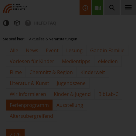
HILFE/FAQ
Finden Sie Informationen, Bücher, CDs & DVDs, Spiele, BluRays,
Sie sind hier:
Aktuelles & Veranstaltungen
Zeitschriften und vieles mehr...
Alle
News
Event
Lesung
Ganz in Familie
Vorlesen für Kinder
Medientipps
eMedien
Filme
Chemnitz & Region
Kinderwelt
Literatur & Kunst
Jugendszene
Wir informieren
Kinder & Jugend
BibLab-C
JETZT FINDEN
Ferienprogramm
Ausstellung
Altersübergreifend
2026