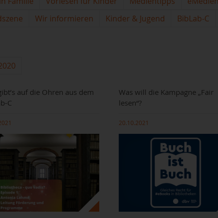
in Familie
Vorlesen für Kinder
Medientipps
eMedie
dszene
Wir informieren
Kinder & Jugend
BibLab-C
2020
 gibt’s auf die Ohren aus dem
Was will die Kampagne „Fair
ab-C
lesen“?
2021
20.10.2021