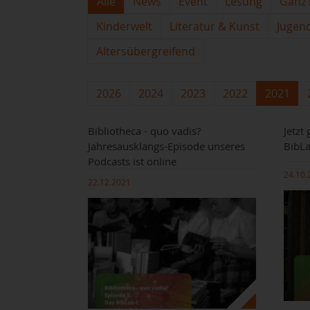
Alle
News
Event
Lesung
Ganz 
Kinderwelt
Literatur & Kunst
Jugen
Altersübergreifend
2026
2024
2023
2022
2021
Bibliotheca - quo vadis?
Jetzt
Jahresausklangs-Episode unseres
BibL
Podcasts ist online
24.10.
22.12.2021