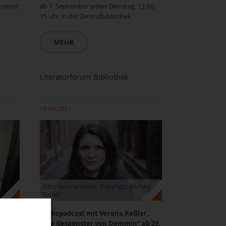
 nimmt
ab 7. September jeden Dienstag, 13 bis
15 Uhr in der Zentralbibliothek
MEHR
Literaturforum Bibliothek
19.04.2021
Foto: Verena Keßler, Copyright Michael
Bader
ür
Audiopodcast mit Verena Keßler,
„Die Gespenster von Demmin“ ab 23.