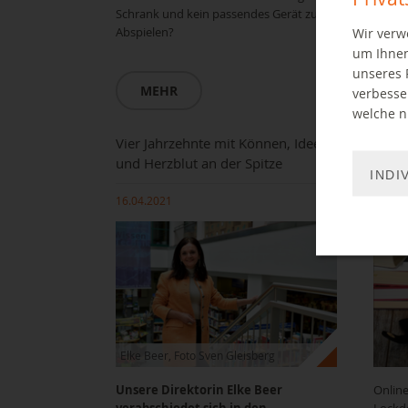
Schrank und kein passendes Gerät zum
Abspielen?
Wir verw
M
um Ihnen
unseres 
MEHR
verbesse
welche ni
Vier Jahrzehnte mit Können, Ideen
Neuk
und Herzblut an der Spitze
Onlin
INDI
16.04.2021
16.03.
Elke Beer, Foto Sven Gleisberg
Unsere Direktorin Elke Beer
Onlin