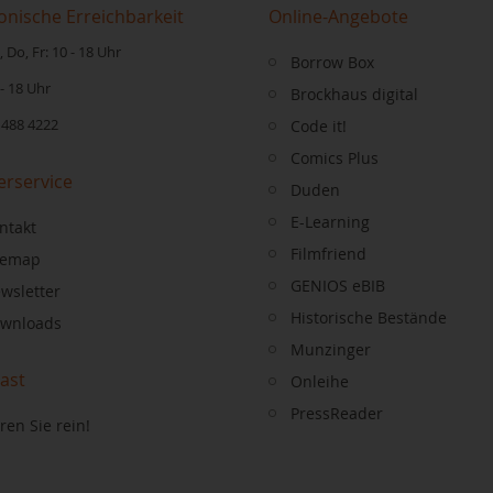
onische Erreichbarkeit
Online-Angebote
 Do, Fr: 10 - 18 Uhr
Borrow Box
 - 18 Uhr
Brockhaus digital
 488 4222
Code it!
Comics Plus
erservice
Duden
E-Learning
ntakt
Filmfriend
temap
GENIOS eBIB
wsletter
Historische Bestände
wnloads
Munzinger
ast
Onleihe
PressReader
ren Sie rein!