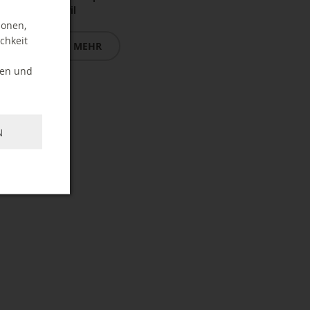
April
ionen,
chkeit
MEHR
ten und
N