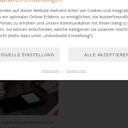
dienstags in der Stadtbibo.
enden auf dieser Website mehrere Arten von Cookies und Integrat
EHR
 ein optimales Online-Erlebnis zu ermöglichen, die Nutzerfreundli
MEHR
Portals zu erhöhen und unsere Kommunikation mit Ihnen stetig zu
rn. Sie können entscheiden, welche Kategorien Sie zulassen möch
cht (mehr dazu unter „Individuelle Einstellung“).
unden-Anmeldung jetzt auch
e!
VIDUELLE EINSTELLUNG
ALLE AKZEPTIERE
2021
Impressum
|
Datenschutz
e-Angebote und Abholservice im