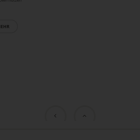
own nutzen
EHR