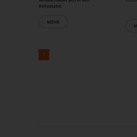
verabschiedet sich in den
Lockd
Ruhestand.
MEHR
M
1