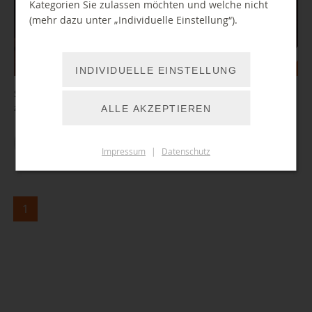
Kategorien Sie zulassen möchten und welche nicht
(mehr dazu unter „Individuelle Einstellung“).
INDIVIDUELLE EINSTELLUNG
Schreibst du noch oder promptest du schon? Neues Onlineangebot
zum Thema KI.
ALLE AKZEPTIEREN
ZUM ARTIKEL
Impressum
|
Datenschutz
1