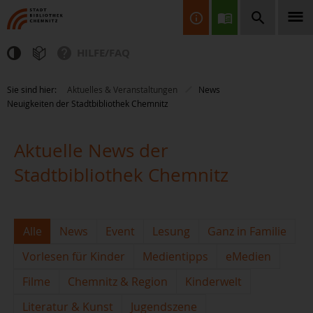
HILFE/FAQ
Finden Sie Informationen, Bücher, CDs & DVDs, Spiele, BluRays,
Sie sind hier:
Aktuelles & Veranstaltungen
News
Zeitschriften und vieles mehr...
Neuigkeiten der Stadtbibliothek Chemnitz
Aktuelle News der
Stadtbibliothek Chemnitz
JETZT FINDEN
Alle
News
Event
Lesung
Ganz in Familie
Vorlesen für Kinder
Medientipps
eMedien
Filme
Chemnitz & Region
Kinderwelt
Literatur & Kunst
Jugendszene