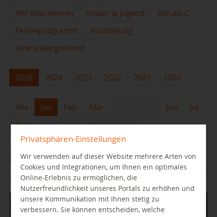
Wir informieren
Kinder & Jugend
BibLab-C
Ferienprogramm
Ausstellung
Altersübergreifend
2026
2024
2023
2022
2021
2020
Alle
Jan
Feb
Mär
Apr
Mai
Jun
Jul
Aug
Sep
Okt
Nov
Dez
Privatsphären-Einstellungen
E-Learning-Kurse der Stadtbibliothek zu künstlicher
Wir verwenden auf dieser Website mehrere Arten von
Intelligenz
Cookies und Integrationen, um Ihnen ein optimales
Online-Erlebnis zu ermöglichen, die
30.01.2026
Nutzerfreundlichkeit unseres Portals zu erhöhen und
unsere Kommunikation mit Ihnen stetig zu
verbessern. Sie können entscheiden, welche