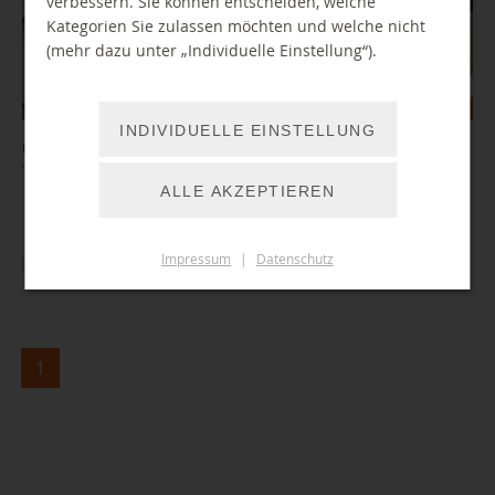
verbessern. Sie können entscheiden, welche
Kategorien Sie zulassen möchten und welche nicht
(mehr dazu unter „Individuelle Einstellung“).
INDIVIDUELLE EINSTELLUNG
Die nächsten Termine sind am 21. Juli, 4. und 18. August. Jetzt einen
Termin reservieren!
ALLE AKZEPTIEREN
Impressum
|
Datenschutz
ZUM ARTIKEL
1