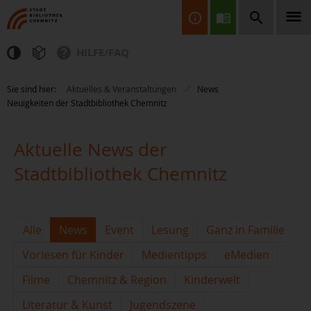
HILFE/FAQ
Finden Sie Informationen, Bücher, CDs & DVDs, Spiele, BluRays,
Sie sind hier:
Aktuelles & Veranstaltungen
News
Zeitschriften und vieles mehr...
Neuigkeiten der Stadtbibliothek Chemnitz
Aktuelle News der
Stadtbibliothek Chemnitz
JETZT FINDEN
Alle
News
Event
Lesung
Ganz in Familie
Vorlesen für Kinder
Medientipps
eMedien
Filme
Chemnitz & Region
Kinderwelt
Literatur & Kunst
Jugendszene