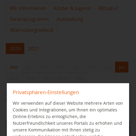
Wir informieren
Kinder & Jugend
BibLab-C
Ferienprogramm
Ausstellung
Altersübergreifend
2026
2021
Alle
Jan
Feb
Mär
Apr
Mai
Jun
Jul
Aug
Sep
Okt
Nov
Dez
Privatsphären-Einstellungen
Unsere Facharbeitssprechstunde findet auch in den
Sommerferien statt.
Wir verwenden auf dieser Website mehrere Arten von
Cookies und Integrationen, um Ihnen ein optimales
21.07.2026
Online-Erlebnis zu ermöglichen, die
Nutzerfreundlichkeit unseres Portals zu erhöhen und
unsere Kommunikation mit Ihnen stetig zu