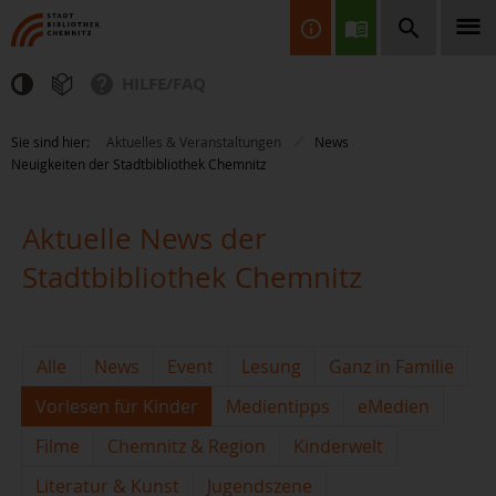
HILFE/FAQ
Finden Sie Informationen, Bücher, CDs & DVDs, Spiele, BluRays,
Sie sind hier:
Aktuelles & Veranstaltungen
News
Zeitschriften und vieles mehr...
Neuigkeiten der Stadtbibliothek Chemnitz
Aktuelle News der
Stadtbibliothek Chemnitz
JETZT FINDEN
Alle
News
Event
Lesung
Ganz in Familie
Vorlesen für Kinder
Medientipps
eMedien
Filme
Chemnitz & Region
Kinderwelt
Literatur & Kunst
Jugendszene