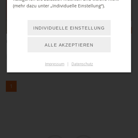
(mehr dazu unter „Individuelle Einstellung“).
INDIVIDUELLE EINSTELLUNG
Erzähltheater Kamishibai steht ab sofort zur Ausleihe bereit.
ALLE AKZEPTIEREN
ZUM ARTIKEL
Impressum
|
Datenschutz
1