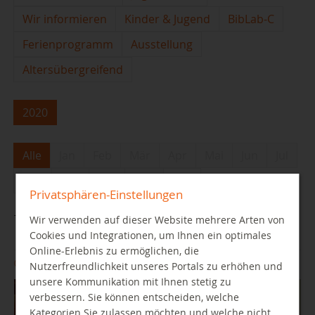
Wir informieren
Kinder & Jugend
BibLab-C
Ferienprogramm
Ausstellung
Altersübergreifend
2020
Alle
Jan
Feb
Mär
Apr
Mai
Jun
Jul
Aug
Sep
Okt
Nov
Dez
Privatsphären-Einstellungen
Trotz Corona ins Theater?
Wir verwenden auf dieser Website mehrere Arten von
Cookies und Integrationen, um Ihnen ein optimales
Online-Erlebnis zu ermöglichen, die
08.12.2020
Nutzerfreundlichkeit unseres Portals zu erhöhen und
unsere Kommunikation mit Ihnen stetig zu
verbessern. Sie können entscheiden, welche
Kategorien Sie zulassen möchten und welche nicht