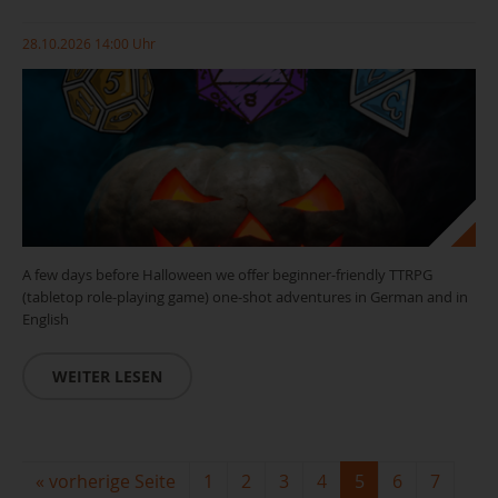
28.10.2026 14:00 Uhr
A few days before Halloween we offer beginner-friendly TTRPG
(tabletop role-playing game) one-shot adventures in German and in
English
WEITER LESEN
«
vorherige Seite
1
2
3
4
5
6
7