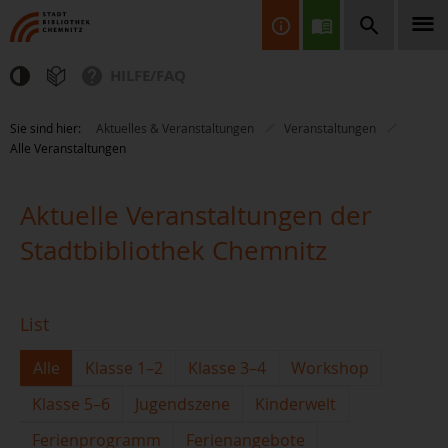
HILFE/FAQ
Finden Sie Informationen, Bücher, CDs & DVDs, Spiele, BluRays,
Sie sind hier:
Aktuelles & Veranstaltungen
Veranstaltungen
Zeitschriften und vieles mehr...
Alle Veranstaltungen
Aktuelle Veranstaltungen der
Stadtbibliothek Chemnitz
JETZT FINDEN
List
Alle
Klasse 1–2
Klasse 3–4
Workshop
Klasse 5–6
Jugendszene
Kinderwelt
Ferienprogramm
Ferienangebote