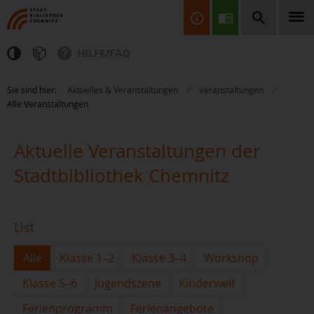
HILFE/FAQ
Finden Sie Informationen, Bücher, CDs & DVDs, Spiele, BluRays,
Sie sind hier:
Aktuelles & Veranstaltungen
Veranstaltungen
Zeitschriften und vieles mehr...
Alle Veranstaltungen
Aktuelle Veranstaltungen der
Stadtbibliothek Chemnitz
JETZT FINDEN
List
Alle
Klasse 1–2
Klasse 3–4
Workshop
Klasse 5–6
Jugendszene
Kinderwelt
Ferienprogramm
Ferienangebote