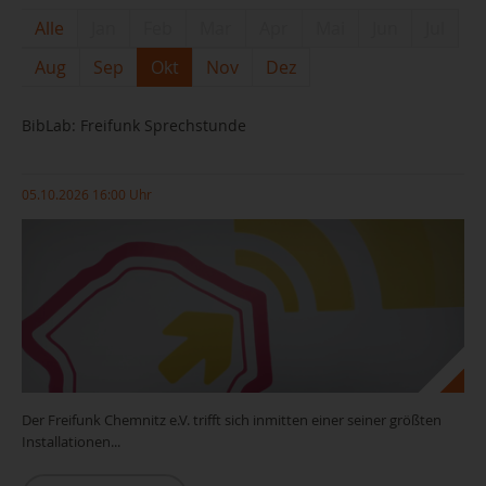
Alle
Jan
Feb
Mar
Apr
Mai
Jun
Jul
Aug
Sep
Okt
Nov
Dez
BibLab: Freifunk Sprechstunde
05.10.2026 16:00 Uhr
Der Freifunk Chemnitz e.V. trifft sich inmitten einer seiner größten
Installationen...