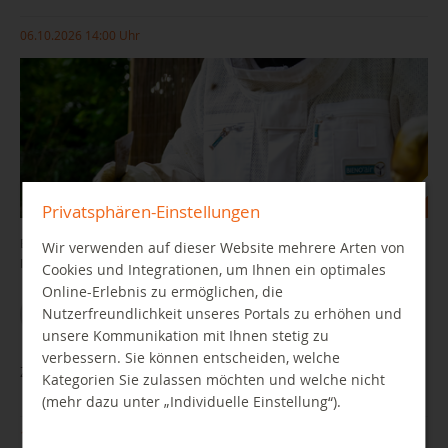
06.10.2026 14:00 Uhr
Privatsphären-Einstellungen
Ein praxisnaher Vortrag mit viel Anschauungsmaterial und dem
Wir verwenden auf dieser Website mehrere Arten von
Imker Marcus Frenzel.
Cookies und Integrationen, um Ihnen ein optimales
Online-Erlebnis zu ermöglichen, die
Nutzerfreundlichkeit unseres Portals zu erhöhen und
WEITER LESEN
unsere Kommunikation mit Ihnen stetig zu
verbessern. Sie können entscheiden, welche
Zocken aus Leidenschaft
Kategorien Sie zulassen möchten und welche nicht
(mehr dazu unter „Individuelle Einstellung“).
15.10.2026 17:30 Uhr