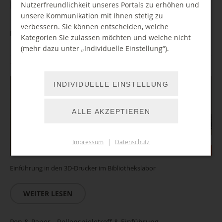
Nutzerfreundlichkeit unseres Portals zu erhöhen und
WEITER LESEN
unsere Kommunikation mit Ihnen stetig zu
verbessern. Sie können entscheiden, welche
Einführung/ Führerschein 3D-Drucker
Kategorien Sie zulassen möchten und welche nicht
(mehr dazu unter „Individuelle Einstellung“).
17.12.2026 15:00 Uhr
INDIVIDUELLE EINSTELLUNG
ALLE AKZEPTIEREN
Impressum
|
Datenschutz
Einführung in den 3D-Drucker im Bibliothekslabor
WEITER LESEN
Pen & Paper - Rollenspieletreff & Einführung