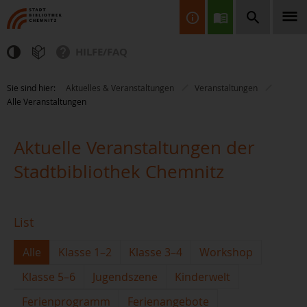
HILFE/FAQ
Finden Sie Informationen, Bücher, CDs & DVDs, Spiele, BluRays,
Sie sind hier:
Aktuelles & Veranstaltungen
Veranstaltungen
Zeitschriften und vieles mehr...
Alle Veranstaltungen
Aktuelle Veranstaltungen der
Stadtbibliothek Chemnitz
JETZT FINDEN
List
Alle
Klasse 1–2
Klasse 3–4
Workshop
Klasse 5–6
Jugendszene
Kinderwelt
Ferienprogramm
Ferienangebote