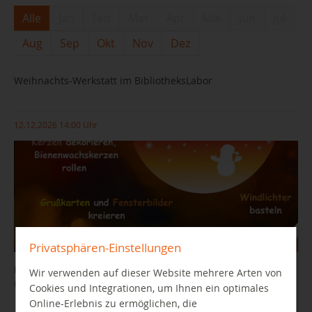
Alle
Jan
Feb
Mar
Apr
Mai
Jun
Jul
Aug
Sep
Okt
Nov
Dez
Weihnachts-Werkstatt im BibliotheksLabor
12.12.2026 14:00 Uhr
Privatsphären-Einstellungen
Kommt vorbei, genießt die vorweihnachtliche Stimmung während
Wir verwenden auf dieser Website mehrere Arten von
ihr Geschenke kreiert
Cookies und Integrationen, um Ihnen ein optimales
Online-Erlebnis zu ermöglichen, die