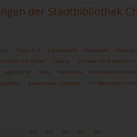
ungen der Stadtbibliothek C
hop
Klasse 5–6
Jugendszene
Kinderwelt
Ferienp
Vorlesen für Kinder
Lesung
Vorlesen für Erwachsene
Jugendliche
News
Workshop
Informationsverans
(räumlich)
Erwachsene / Senioren
Für Menschen mit in
Jun
Jul
Aug
Sep
Okt
Nov
Dez