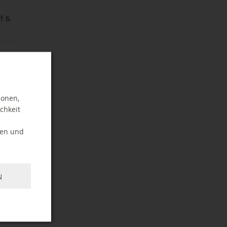
ff &
ionen,
chkeit
ten und
weise
Pen &
N