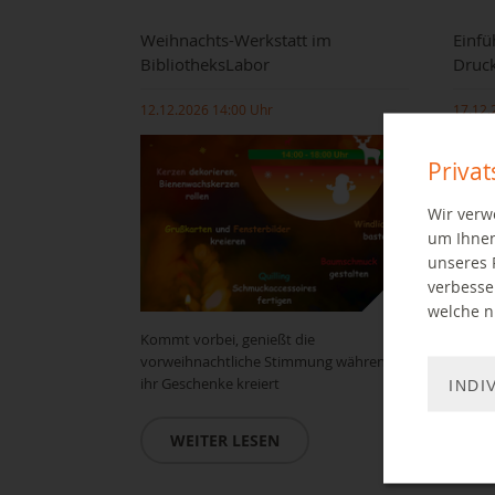
Weihnachts-Werkstatt im
Einfü
BibliotheksLabor
Druc
12.12.2026 14:00 Uhr
17.12.
Priva
Wir verw
um Ihnen
unseres 
verbesse
welche ni
Kommt vorbei, genießt die
Einfüh
vorweihnachtliche Stimmung während
Biblio
ihr Geschenke kreiert
INDI
W
WEITER LESEN