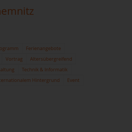
hemnitz
rogramm
Ferienangebote
Vortrag
Altersübergreifend
taltung
Technik & Informatik
ternationalem Hintergrund
Event