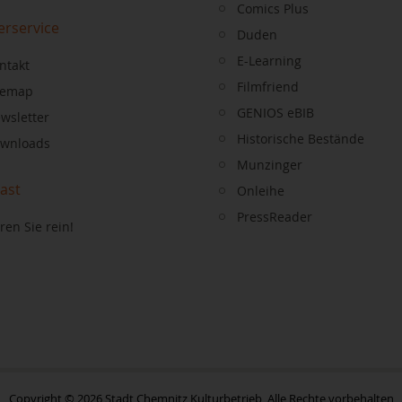
Comics Plus
erservice
Duden
E-Learning
ntakt
Filmfriend
temap
GENIOS eBIB
wsletter
Historische Bestände
wnloads
Munzinger
ast
Onleihe
PressReader
ren Sie rein!
Copyright © 2026 Stadt Chemnitz Kulturbetrieb, Alle Rechte vorbehalten