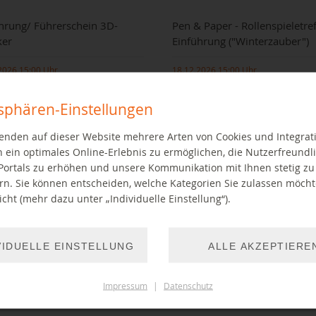
hrung/ Führerschein 3D-
Pen & Paper - Rollenspieletre
ker
Einführung ("Winterzauber")
2026 15:00 Uhr
18.12.2026 15:00 Uhr
tsphären-Einstellungen
enden auf dieser Website mehrere Arten von Cookies und Integrat
 ein optimales Online-Erlebnis zu ermöglichen, die Nutzerfreundli
Portals zu erhöhen und unsere Kommunikation mit Ihnen stetig zu
rn. Sie können entscheiden, welche Kategorien Sie zulassen möch
cht (mehr dazu unter „Individuelle Einstellung“).
rung in den 3D-Drucker im
Wir spielen auf Deutsch und wahl
thekslabor
auf Englisch einstiegsfreundliche 
Paper Rollenspiele
VIDUELLE EINSTELLUNG
ALLE AKZEPTIERE
EITER LESEN
WEITER LESEN
Impressum
|
Datenschutz