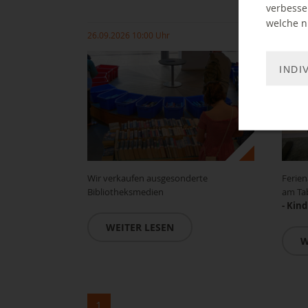
Film
verbesse
welche ni
26.09.2026 10:00 Uhr
16.10.
INDI
Wir verkaufen ausgesonderte
Ferien
Bibliotheksmedien
am Tab
- Kin
WEITER LESEN
W
1