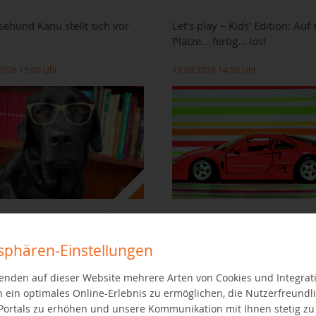
sehund Kanu stellt sich vor
Let's play – Kids' Edition: Auf 
Plätze... fertig... los!
2026 15:00 Uhr
13.08.2026 14:00 Uhr
erischer Unterstützung auf zu
mit Mario Kart Home Circuit
 Leseabenteuern
tsphären-Einstellungen
WEITER LESEN
EITER LESEN
enden auf dieser Website mehrere Arten von Cookies und Integrat
 ein optimales Online-Erlebnis zu ermöglichen, die Nutzerfreundli
Motion - Mein erster eigener
Buchverkauf
Portals zu erhöhen und unsere Kommunikation mit Ihnen stetig zu