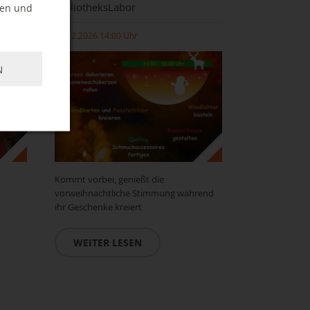
BibliotheksLabor
ten und
12.12.2026 14:00 Uhr
N
Kommt vorbei, genießt die
vorweihnachtliche Stimmung während
ihr Geschenke kreiert
WEITER LESEN