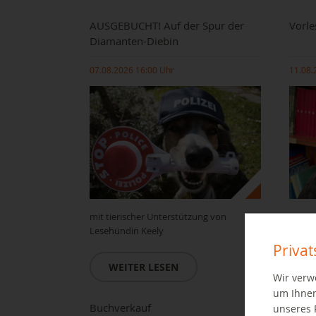
AUSGEBUCHT! Auf der Spur der
Vorle
Diamanten-Diebin
07.08.2026 16:00 Uhr
11.08.
mit tierischer Unterstützung von
Mit ti
Lesehündin Keely
neuen
Priva
WEITER LESEN
W
Wir verw
um Ihnen
Buchverkauf
Stop 
unseres 