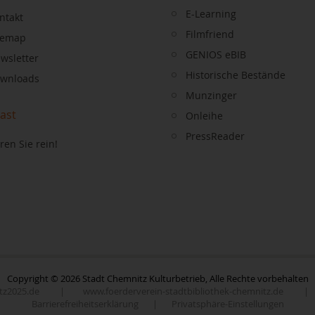
E-Learning
ntakt
Filmfriend
temap
GENIOS eBIB
wsletter
Historische Bestände
wnloads
Munzinger
ast
Onleihe
PressReader
ren Sie rein!
Copyright © 2026 Stadt Chemnitz Kulturbetrieb, Alle Rechte vorbehalten
z2025.de
|
www.foerderverein-stadtbibliothek-chemnitz.de
|
Barrierefreiheitserklärung
|
Privatsphäre-Einstellungen