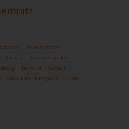
hemnitz
rogramm
Ferienangebote
Vortrag
Altersübergreifend
taltung
Technik & Informatik
ternationalem Hintergrund
Event