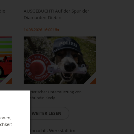
die
AUSGEBUCHT! Auf der Spur der
Diamanten-Diebin
14.08.2026 16:00 Uhr
mit tierischer Unterstützung von
Lesehündin Keely
WEITER LESEN
ionen,
chkeit
Weihnachts-Werkstatt im