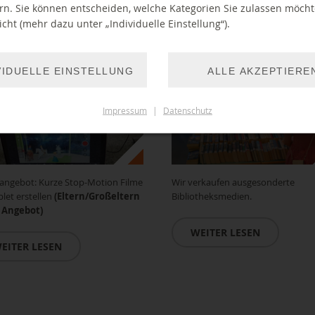
rn. Sie können entscheiden, welche Kategorien Sie zulassen möch
cht (mehr dazu unter „Individuelle Einstellung“).
2026 13:00 Uhr
14.11.2026 bis 14.11.2026 10:00 Uhr
VIDUELLE EINSTELLUNG
ALLE AKZEPTIERE
Impressum
|
Datenschutz
angebot: Kurze Stop-Motion Filme
Wir verkaufen ausgesonderte
let erstellen
(Eltern/Großeltern
Bibliotheksmedien.
d Angebot)
WEITER LESEN
EITER LESEN