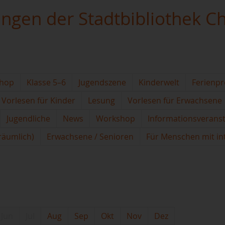
ungen der Stadtbibliothek C
hop
Klasse 5–6
Jugendszene
Kinderwelt
Ferienp
Vorlesen für Kinder
Lesung
Vorlesen für Erwachsene
Jugendliche
News
Workshop
Informationsverans
(räumlich)
Erwachsene / Senioren
Für Menschen mit in
Jun
Jul
Aug
Sep
Okt
Nov
Dez