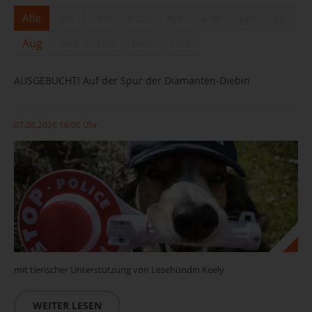
Alle
Jan
Feb
Mar
Apr
Mai
Jun
Jul
Aug
Sep
Okt
Nov
Dez
AUSGEBUCHT! Auf der Spur der Diamanten-Diebin
07.08.2026 16:00 Uhr
mit tierischer Unterstützung von Lesehündin Keely
WEITER LESEN