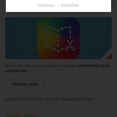
Impressum
|
Datenschutz
11.08.2026 13:00 Uhr
Mit der App „Book Creator“ kreiert ihr E-Books.
(Veranstaltung ist
ausgebucht!)
WEITER LESEN
AUSGEBUCHT! Auf der Spur der Diamanten-Diebin
14.08.2026 16:00 Uhr