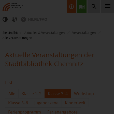
HILFE/FAQ
Finden Sie Informationen, Bücher, CDs & DVDs, Spiele, BluRays,
Sie sind hier:
Aktuelles & Veranstaltungen
Veranstaltungen
Zeitschriften und vieles mehr...
Alle Veranstaltungen
Aktuelle Veranstaltungen der
Stadtbibliothek Chemnitz
JETZT FINDEN
List
Alle
Klasse 1–2
Klasse 3–4
Workshop
Klasse 5–6
Jugendszene
Kinderwelt
Ferienprogramm
Ferienangebote