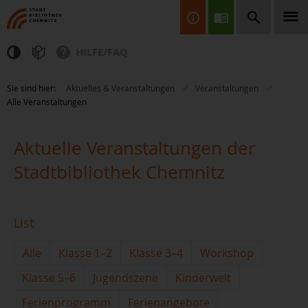
HILFE/FAQ
Finden Sie Informationen, Bücher, CDs & DVDs, Spiele, BluRays,
Sie sind hier:
Aktuelles & Veranstaltungen
Veranstaltungen
Zeitschriften und vieles mehr...
Alle Veranstaltungen
Aktuelle Veranstaltungen der
Stadtbibliothek Chemnitz
JETZT FINDEN
List
Alle
Klasse 1–2
Klasse 3–4
Workshop
Klasse 5–6
Jugendszene
Kinderwelt
Ferienprogramm
Ferienangebote