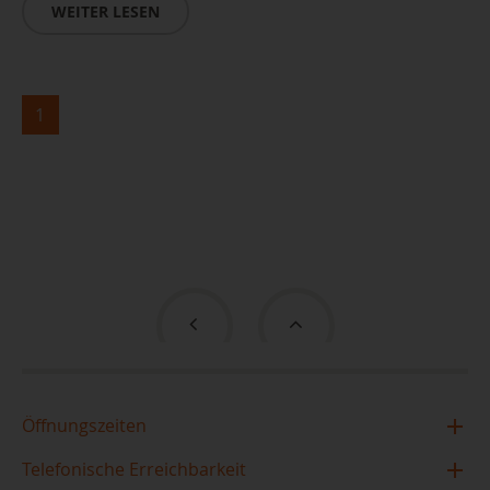
WEITER LESEN
1
Öffnungszeiten
Zentralbibliothek im TIETZ
Telefonische Erreichbarkeit