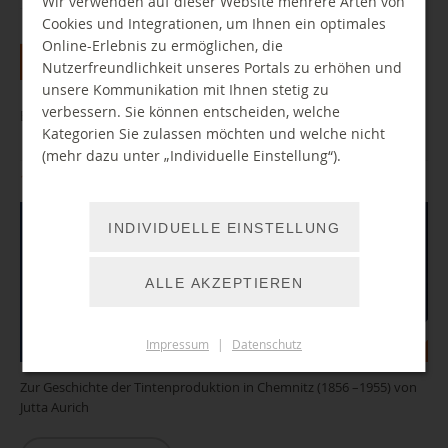
Wir verwenden auf dieser Website mehrere Arten von
Cookies und Integrationen, um Ihnen ein optimales
Alle
Jan
Feb
Mar
Apr
Mai
Jun
Jul
Online-Erlebnis zu ermöglichen, die
Aug
Sep
Okt
Nov
Dez
Nutzerfreundlichkeit unseres Portals zu erhöhen und
unsere Kommunikation mit Ihnen stetig zu
verbessern. Sie können entscheiden, welche
Buchpräsentation: »Beyer’s Tinten sind die besten.«
Kategorien Sie zulassen möchten und welche nicht
(mehr dazu unter „Individuelle Einstellung“).
18.08.2026 17:00 Uhr
INDIVIDUELLE EINSTELLUNG
ALLE AKZEPTIEREN
Impressum
|
Datenschutz
Zur Geschichte der Tintenproduktion in Chemnitz (1856 –1955) von
Jutta Aurich