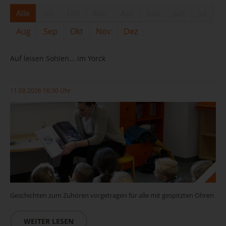
Alle
Jan
Feb
Mar
Apr
Mai
Jun
Jul
Aug
Sep
Okt
Nov
Dez
Auf leisen Sohlen... im Yorck
11.08.2026 16:30 Uhr
Geschichten zum Zuhören vorgetragen für alle mit gespitzten Ohren
WEITER LESEN