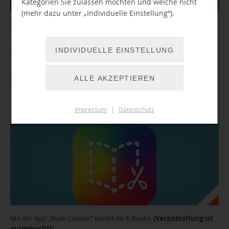
Kategorien Sie zulassen möchten und welche nicht
(mehr dazu unter „Individuelle Einstellung“).
Mit tierischer Unterstützung auf zu neuen Leseabenteuern
WEITER LESEN
INDIVIDUELLE EINSTELLUNG
ALLE AKZEPTIEREN
Ferienangebot: Gestalte dein digitales Buch! (ausgebucht)
Impressum
|
Datenschutz
11.08.2026 13:00 Uhr
Mit der App „Book Creator“ kreiert ihr E-Books.
(Veranstaltung ist
ausgebucht!)