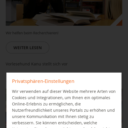
Wir helfen beim Recherchieren!
WEITER LESEN
Vorlesehund Kanu stellt sich vor
Privatsphären-Einstellungen
11.08.2026 15:00 Uhr
Wir verwenden auf dieser Website mehrere Arten von
Cookies und Integrationen, um Ihnen ein optimales
Online-Erlebnis zu ermöglichen, die
Nutzerfreundlichkeit unseres Portals zu erhöhen und
unsere Kommunikation mit Ihnen stetig zu
verbessern. Sie können entscheiden, welche