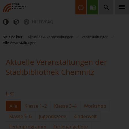
HILFE/FAQ
Finden Sie Informationen, Bücher, CDs & DVDs, Spiele, BluRays,
Sie sind hier:
Aktuelles & Veranstaltungen
Veranstaltungen
Zeitschriften und vieles mehr...
Alle Veranstaltungen
Aktuelle Veranstaltungen der
Stadtbibliothek Chemnitz
JETZT FINDEN
List
Alle
Klasse 1–2
Klasse 3–4
Workshop
Klasse 5–6
Jugendszene
Kinderwelt
Ferienprogramm
Ferienangebote