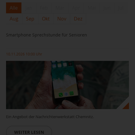
Alle
Jan
Feb
Mar
Apr
Mai
Jun
Jul
Aug
Sep
Okt
Nov
Dez
Smartphone Sprechstunde für Senioren
10.11.2026 10:00 Uhr
Ein Angebot der Nachrichtenwerkstatt Chemnitz.
WEITER LESEN