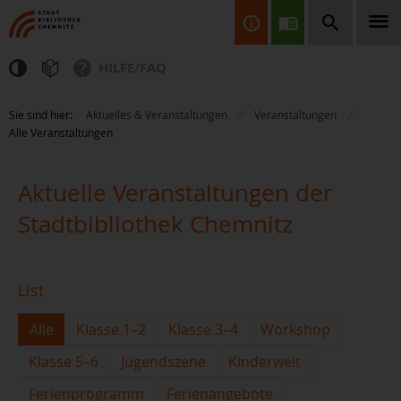
HILFE/FAQ
Finden Sie Informationen, Bücher, CDs & DVDs, Spiele, BluRays,
Sie sind hier:
Aktuelles & Veranstaltungen
Veranstaltungen
Zeitschriften und vieles mehr...
Alle Veranstaltungen
Aktuelle Veranstaltungen der
Stadtbibliothek Chemnitz
JETZT FINDEN
List
Alle
Klasse 1–2
Klasse 3–4
Workshop
Klasse 5–6
Jugendszene
Kinderwelt
Ferienprogramm
Ferienangebote