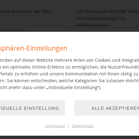
tene Bücher in der DDR
Die Shoah und die DDR. Akte
und Aushandlungen im
Antifaschismus
2026 18:00 Uhr
10.09.2026 19:00 Uhr
tsphären-Einstellungen
enden auf dieser Website mehrere Arten von Cookies und Integrat
 ein optimales Online-Erlebnis zu ermöglichen, die Nutzerfreundli
Portals zu erhöhen und unsere Kommunikation mit Ihnen stetig zu
rn. Sie können entscheiden, welche Kategorien Sie zulassen möch
cht (mehr dazu unter „Individuelle Einstellung“).
g mit Stefan Wolle
Buchvorstellung mit Alexander Wa
VIDUELLE EINSTELLUNG
ALLE AKZEPTIERE
EITER LESEN
WEITER LESEN
Impressum
|
Datenschutz