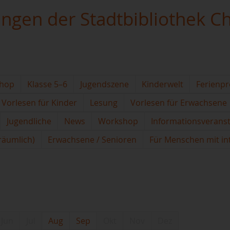
ungen der Stadtbibliothek C
hop
Klasse 5–6
Jugendszene
Kinderwelt
Ferienp
Vorlesen für Kinder
Lesung
Vorlesen für Erwachsene
Jugendliche
News
Workshop
Informationsverans
(räumlich)
Erwachsene / Senioren
Für Menschen mit in
Jun
Jul
Aug
Sep
Okt
Nov
Dez