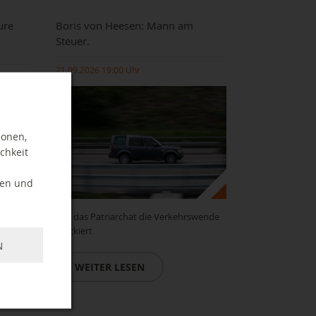
ure
Boris von Heesen: Mann am
Steuer.
21.09.2026 19:00 Uhr
ionen,
chkeit
ten und
Wie das Patriarchat die Verkehrswende
lther
blockiert
N
WEITER LESEN