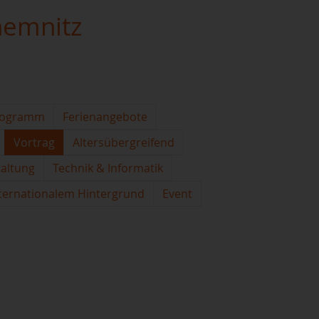
hemnitz
rogramm
Ferienangebote
Vortrag
Altersübergreifend
taltung
Technik & Informatik
ternationalem Hintergrund
Event