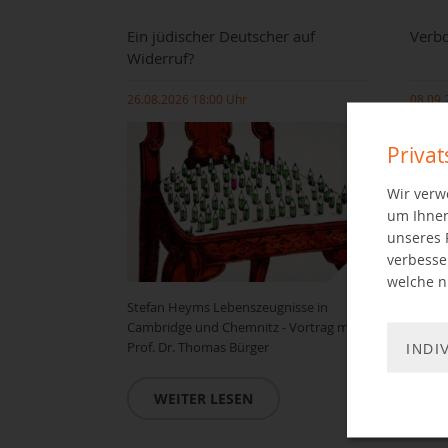
Ein jüdischer Deutscher auf
Verbo
Widerruf?
26.08.2026 18:00 Uhr
08.09.
Priva
Wir verw
um Ihnen
unseres 
verbesse
welche ni
Stefan Heyms Lebenszeugnisse in
Vortra
Cambridge und Chemnitz - Vortrag mit
Prof. Dr. Thomas Bürger
INDI
W
WEITER LESEN