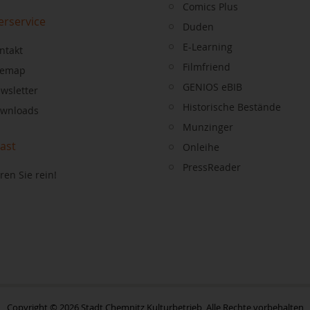
Comics Plus
erservice
Duden
E-Learning
ntakt
Filmfriend
temap
GENIOS eBIB
wsletter
Historische Bestände
wnloads
Munzinger
ast
Onleihe
PressReader
ren Sie rein!
Copyright © 2026 Stadt Chemnitz Kulturbetrieb, Alle Rechte vorbehalten