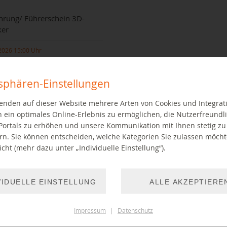
hrung/ Führerschein 3D-
ker
2026 15:00 Uhr
tsphären-Einstellungen
enden auf dieser Website mehrere Arten von Cookies und Integrat
 ein optimales Online-Erlebnis zu ermöglichen, die Nutzerfreundli
Portals zu erhöhen und unsere Kommunikation mit Ihnen stetig zu
rn. Sie können entscheiden, welche Kategorien Sie zulassen möch
cht (mehr dazu unter „Individuelle Einstellung“).
rung in den 3D-Drucker im
thekslabor
VIDUELLE EINSTELLUNG
ALLE AKZEPTIERE
EITER LESEN
Impressum
|
Datenschutz