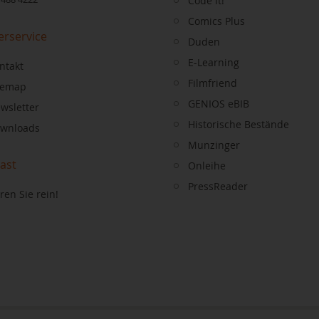
Code it!
Comics Plus
erservice
Duden
E-Learning
ntakt
Filmfriend
temap
GENIOS eBIB
wsletter
Historische Bestände
wnloads
Munzinger
ast
Onleihe
PressReader
ren Sie rein!