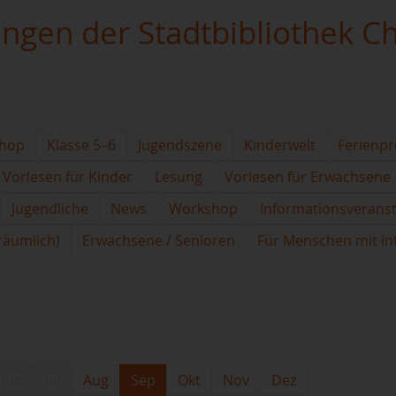
ungen der Stadtbibliothek C
hop
Klasse 5–6
Jugendszene
Kinderwelt
Ferienp
Vorlesen für Kinder
Lesung
Vorlesen für Erwachsene
Jugendliche
News
Workshop
Informationsverans
(räumlich)
Erwachsene / Senioren
Für Menschen mit in
Jun
Jul
Aug
Sep
Okt
Nov
Dez