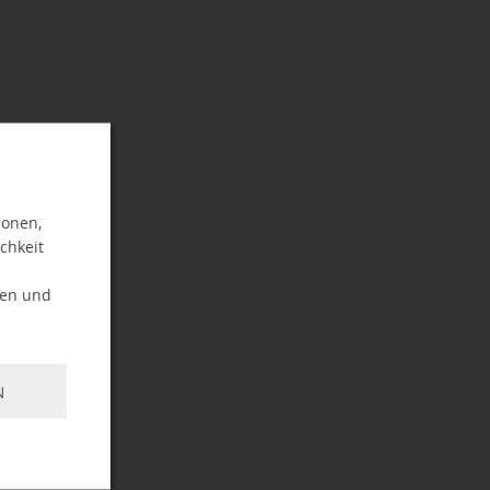
ionen,
chkeit
ten und
N