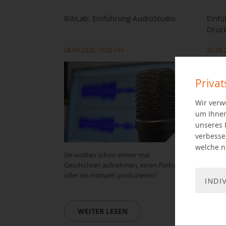
BibLab: Einführung AudioStudio
Einfü
Druc
08.09.2026 10:00 Uhr
24.09.
Priva
Wir verw
um Ihnen
unseres 
verbesse
welche ni
Sie wollten schon immer mal
Einfüh
Geschichten aufnehmen, einen Podcast
Biblio
oder ein Hörspiel produzieren?
INDI
W
WEITER LESEN