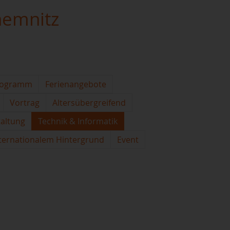
hemnitz
rogramm
Ferienangebote
Vortrag
Altersübergreifend
taltung
Technik & Informatik
ternationalem Hintergrund
Event