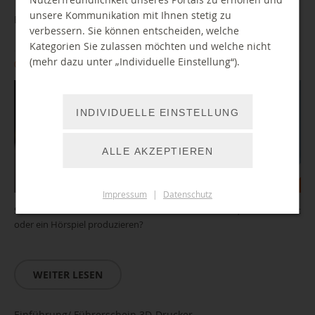
unsere Kommunikation mit Ihnen stetig zu
BibLab: Einführung AudioStudio
verbessern. Sie können entscheiden, welche
Kategorien Sie zulassen möchten und welche nicht
(mehr dazu unter „Individuelle Einstellung“).
03.11.2026 10:00 Uhr
INDIVIDUELLE EINSTELLUNG
ALLE AKZEPTIEREN
Impressum
|
Datenschutz
Sie wollten schon immer mal Geschichten aufnehmen, einen Podcast
oder ein Hörspiel produzieren?
WEITER LESEN
Einführung/ Führerschein 3D-Drucker