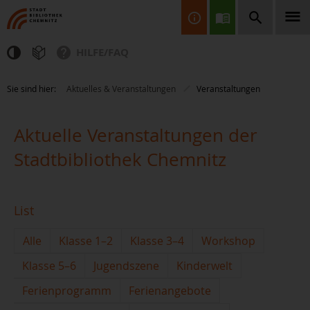
HILFE/FAQ
Finden Sie Informationen, Bücher, CDs & DVDs, Spiele, BluRays,
Sie sind hier:
Aktuelles & Veranstaltungen
Veranstaltungen
Zeitschriften und vieles mehr...
Aktuelle Veranstaltungen der
Stadtbibliothek Chemnitz
List
JETZT FINDEN
Alle
Klasse 1–2
Klasse 3–4
Workshop
Klasse 5–6
Jugendszene
Kinderwelt
Ferienprogramm
Ferienangebote