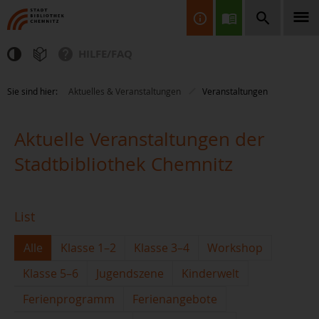
HILFE/FAQ
Finden Sie Informationen, Bücher, CDs & DVDs, Spiele, BluRays,
Sie sind hier:
Aktuelles & Veranstaltungen
Veranstaltungen
Zeitschriften und vieles mehr...
Aktuelle Veranstaltungen der
Stadtbibliothek Chemnitz
List
JETZT FINDEN
Alle
Klasse 1–2
Klasse 3–4
Workshop
Klasse 5–6
Jugendszene
Kinderwelt
Ferienprogramm
Ferienangebote